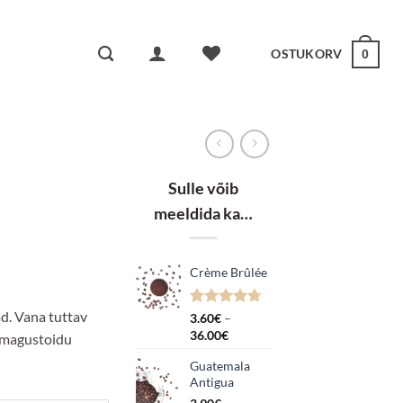
OSTUKORV
0
Sulle võib
meeldida ka…
Crème Brûlée
k:
d. Vana tuttav
Hinnatud
7
3.60
€
–
4.71
/5
Hinnavahemik:
36.00
€
v magustoidu
kliendi
3.60€
hinnangu
Guatemala
kuni
põhjal
Antigua
36.00€