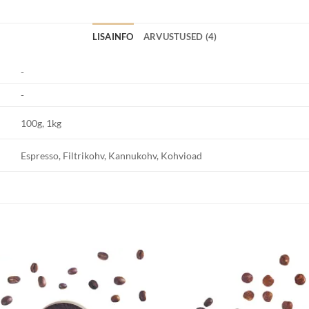
LISAINFO
ARVUSTUSED (4)
-
-
100g, 1kg
Espresso, Filtrikohv, Kannukohv, Kohvioad
Lisa
Lisa
lemmikuks
lemmik