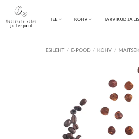
Skip
to
content
TEE
KOHV
TARVIKUD JA LI
ESILEHT
/
E-POOD
/
KOHV
/
MAITSE