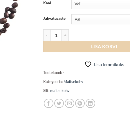
Kaal
Jahvatusaste
Metsapähkli kohv kogus
LISA KORVI
Lisa lemmikuks
Tootekood:
-
Kategooria:
Maitsekohv
Silt:
maitsekohv