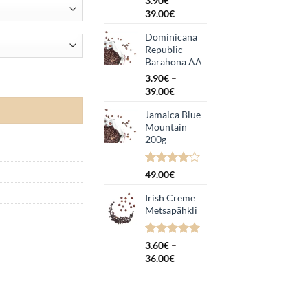
3.90
€
–
Hinnavahemik:
39.00
€
3.90€
Dominicana
kuni
Republic
39.00€
Barahona AA
3.90
€
–
Hinnavahemik:
39.00
€
3.90€
Jamaica Blue
kuni
Mountain
39.00€
200g
Hinnatud
1
49.00
€
4.00
/5
kliendi
Irish Creme
hinnangu
Metsapähkli
põhjal
Hinnatud
2
3.60
€
–
5.00
/5
Hinnavahemik:
36.00
€
kliendi
3.60€
hinnangu
kuni
põhjal
36.00€