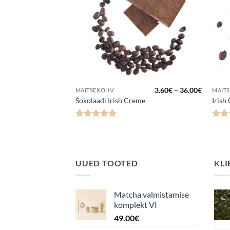
Hinnavahemik:
Hinnava
3.60
€
–
36.00
€
3.60
€
–
36.00
€
MAITSEKOHV
MAIT
3.60€
3.60€
Šokolaadi Irish Creme
Irish
kuni
kuni
36.00€
36.00€
Hinnanguga
Hinn
5
/ 5
UUED TOOTED
KLI
Matcha valmistamise
komplekt VI
49.00
€