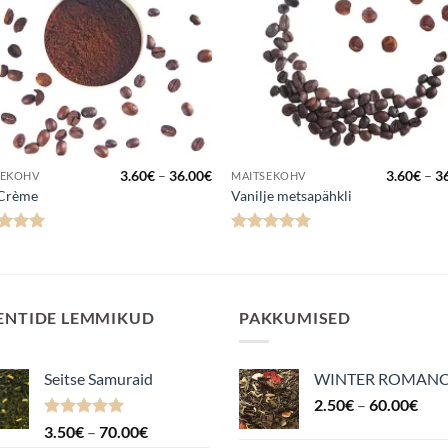
hemik:
Hinnavahemik:
3.60
€
–
36.00
€
3.60
€
–
3
SEKOHV
MAITSEKOHV
3.60€
 Crème
Vanilje metsapähkli
kuni
36.00€
anguga
Hinnanguga
5
/ 5
4.75
/ 5
ENTIDE LEMMIKUD
PAKKUMISED
Seitse Samuraid
WINTER ROMAN
Hin
2.50
€
–
60.00
€
2.5
Hinnanguga
Hinnavahemik:
3.50
€
–
70.00
€
kuni
4.88
/ 5