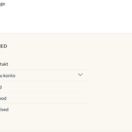
age
00€
egune
d
0€.
HED
takt
u konto
i
ood
ised