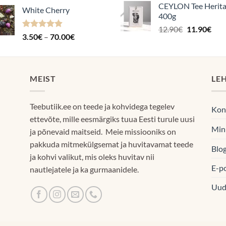
3.50€
CEYLON Tee Herit
60.
White Cherry
kuni
400g
70.00€
Algne
Pra
12.90
€
11.90
€
Hinnanguga
Hinnavahemik:
3.50
€
–
70.00
€
hind
hin
4.87
/ 5
3.50€
oli:
on:
kuni
12.90€.
11.9
70.00€
MEIST
LE
Teebutiik.ee on teede ja kohvidega tegelev
Kon
ettevõte, mille eesmärgiks tuua Eesti turule uusi
Min
ja põnevaid maitseid. Meie missiooniks on
pakkuda mitmekülgsemat ja huvitavamat teede
Blog
ja kohvi valikut, mis oleks huvitav nii
E-p
nautlejatele ja ka gurmaanidele.
Uud