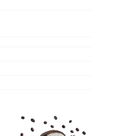
Lisa
uks
lemmikuks