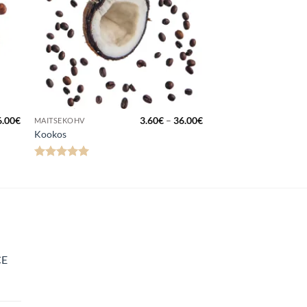
Hinnavahemik:
Hinnavahemik:
6.00
€
3.60
€
–
36.00
€
MAITSEKOHV
3.60€
3.60€
Kookos
kuni
kuni
36.00€
36.00€
Hinnanguga
5
/ 5
CE
navahemik:
0€