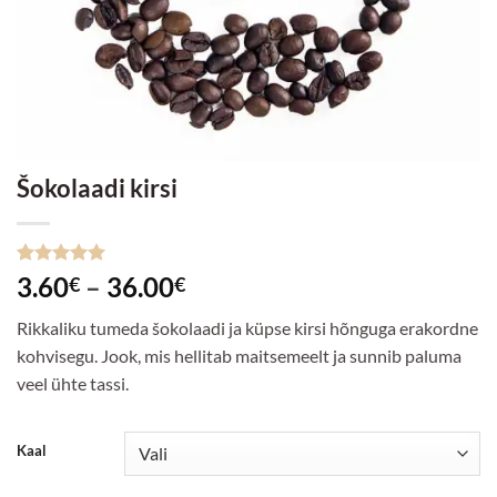
Šokolaadi kirsi
Hinnatud
6
Hinnavahemik:
3.60
–
36.00
€
€
5
/5
kliendi
3.60€
hinnangu
Rikkaliku tumeda šokolaadi ja küpse kirsi hõnguga erakordne
põhjal
kuni
kohvisegu. Jook, mis hellitab maitsemeelt ja sunnib paluma
36.00€
veel ühte tassi.
Kaal