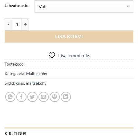
Jahvatusaste
Šokolaadi kirsi kogus
LISA KORVI
Lisa lemmikuks
Tootekood:
-
Kategooria:
Maitsekohv
Sildid:
kirss
,
maitsekohv
KIRJELDUS