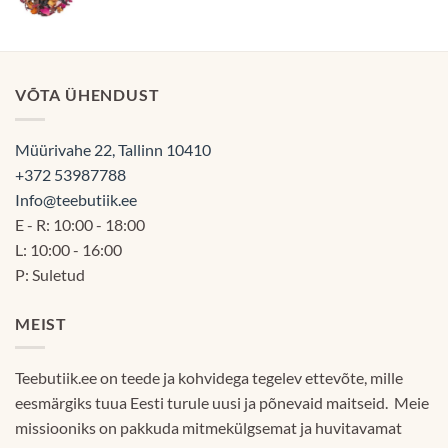
3.00€
kuni
60.00€
VÕTA ÜHENDUST
Müürivahe 22, Tallinn 10410
+372 53987788
Info@teebutiik.ee
E - R: 10:00 - 18:00
L: 10:00 - 16:00
P: Suletud
MEIST
Teebutiik.ee on teede ja kohvidega tegelev ettevõte, mille
eesmärgiks tuua Eesti turule uusi ja põnevaid maitseid. Meie
missiooniks on pakkuda mitmekülgsemat ja huvitavamat