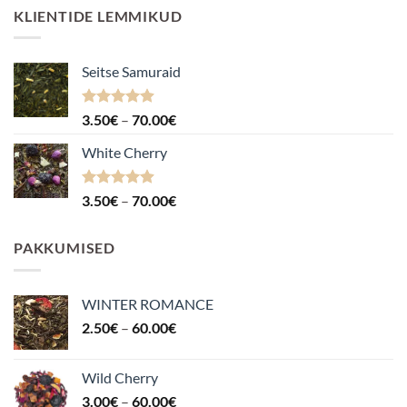
KLIENTIDE LEMMIKUD
Seitse Samuraid
Hinnanguga
Hinnavahemik:
3.50
€
–
70.00
€
4.88
/ 5
3.50€
White Cherry
kuni
70.00€
Hinnanguga
Hinnavahemik:
3.50
€
–
70.00
€
4.87
/ 5
3.50€
kuni
PAKKUMISED
70.00€
WINTER ROMANCE
Hinnavahemik:
2.50
€
–
60.00
€
2.50€
kuni
Wild Cherry
60.00€
Hinnavahemik:
3.00
€
–
60.00
€