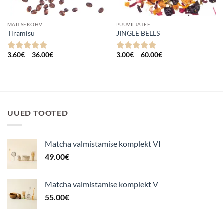
MAITSEKOHV
PUUVILJATEE
Tiramisu
JINGLE BELLS
Hinnavahemik:
Hinnavahemik:
3.60
€
–
36.00
€
3.00
€
–
60.00
€
Hinnanguga
Hinnanguga
3.60€
3.00€
5
/ 5
5
/ 5
kuni
kuni
36.00€
60.00€
UUED TOOTED
Matcha valmistamise komplekt VI
49.00
€
Matcha valmistamise komplekt V
55.00
€