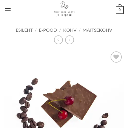
Skip
0
to
content
ESILEHT
/
E-POOD
/
KOHV
/
MAITSEKOHV
Lisa
lemmikuks