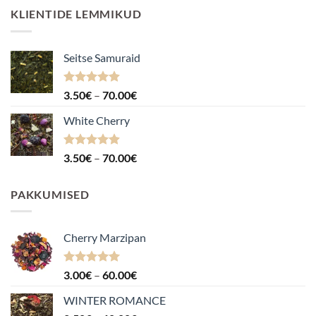
KLIENTIDE LEMMIKUD
Seitse Samuraid
Hinnanguga
Hinnavahemik:
3.50
€
–
70.00
€
4.88
/ 5
3.50€
White Cherry
kuni
70.00€
Hinnanguga
Hinnavahemik:
3.50
€
–
70.00
€
4.87
/ 5
3.50€
kuni
PAKKUMISED
70.00€
Cherry Marzipan
Hinnanguga
Hinnavahemik:
3.00
€
–
60.00
€
5.00
/ 5
3.00€
WINTER ROMANCE
kuni