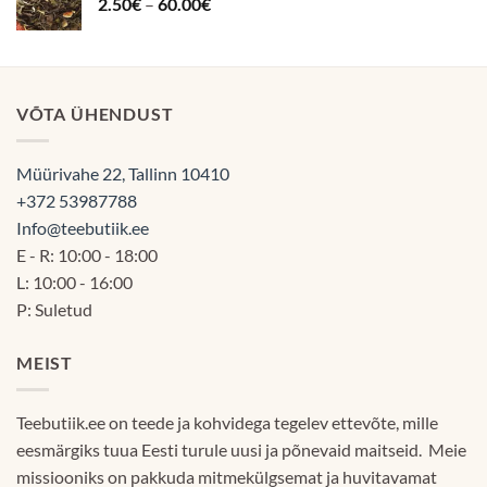
Hinnavahemik:
2.50
€
–
60.00
€
60.00€
2.50€
kuni
60.00€
VÕTA ÜHENDUST
Müürivahe 22, Tallinn 10410
+372 53987788
Info@teebutiik.ee
E - R: 10:00 - 18:00
L: 10:00 - 16:00
P: Suletud
MEIST
Teebutiik.ee on teede ja kohvidega tegelev ettevõte, mille
eesmärgiks tuua Eesti turule uusi ja põnevaid maitseid. Meie
missiooniks on pakkuda mitmekülgsemat ja huvitavamat