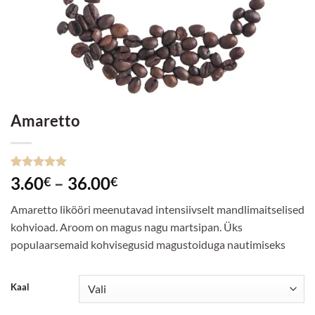
Amaretto
Hinnatud
4
Hinnavahemik:
3.60
–
36.00
€
€
5
/5
kliendi
3.60€
hinnangu
Amaretto likööri meenutavad intensiivselt mandlimaitselised
põhjal
kuni
kohvioad. Aroom on magus nagu martsipan. Üks
36.00€
populaarsemaid kohvisegusid magustoiduga nautimiseks
Kaal