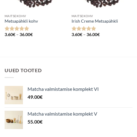
MAITSEKOHV
MAITSEKOHV
Metsapähkli kohv
Irish Creme Metsapähkli
Hinnavahemik:
Hinnavahemik:
3.60
€
–
36.00
€
3.60
€
–
36.00
€
Hinnanguga
Hinnanguga
3.60€
3.60€
5
/ 5
5
/ 5
kuni
kuni
36.00€
36.00€
UUED TOOTED
Matcha valmistamise komplekt VI
49.00
€
Matcha valmistamise komplekt V
55.00
€