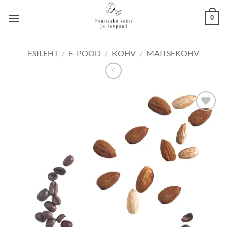
Skip
0
to
content
ESILEHT
/
E-POOD
/
KOHV
/
MAITSEKOHV
Lisa
lemmikuks