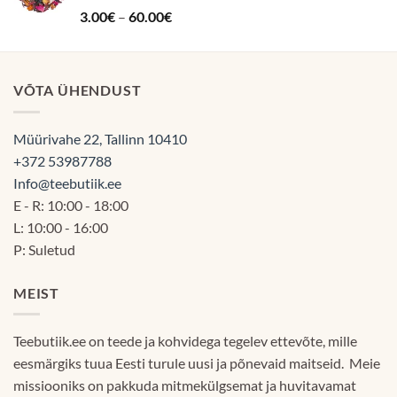
Hinnanguga
Hinnavahemik:
3.00
€
–
60.00
€
5.00
/ 5
3.00€
kuni
60.00€
VÕTA ÜHENDUST
Müürivahe 22, Tallinn 10410
+372 53987788
Info@teebutiik.ee
E - R: 10:00 - 18:00
L: 10:00 - 16:00
P: Suletud
MEIST
Teebutiik.ee on teede ja kohvidega tegelev ettevõte, mille
eesmärgiks tuua Eesti turule uusi ja põnevaid maitseid. Meie
missiooniks on pakkuda mitmekülgsemat ja huvitavamat