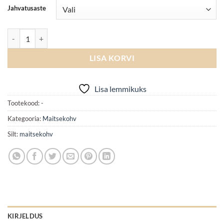
Jahvatusaste
Irish Creme Metsapähkli kogus
LISA KORVI
Lisa lemmikuks
Tootekood:
-
Kategooria:
Maitsekohv
Silt:
maitsekohv
KIRJELDUS