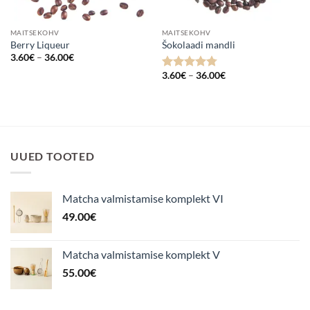
MAITSEKOHV
MAITSEKOHV
Berry Liqueur
Šokolaadi mandli
Hinnavahemik:
3.60
€
–
36.00
€
3.60€
Hinnavahemik:
kuni
3.60
€
–
36.00
€
Hinnanguga
3.60€
36.00€
4.75
/ 5
kuni
36.00€
UUED TOOTED
Matcha valmistamise komplekt VI
49.00
€
Matcha valmistamise komplekt V
55.00
€