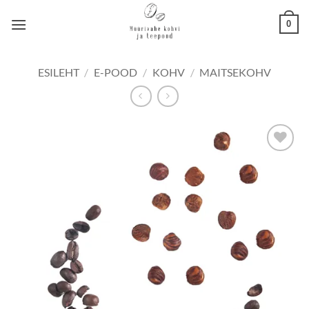
Skip
0
to
content
ESILEHT
/
E-POOD
/
KOHV
/
MAITSEKOHV
Lisa
lemmikuks