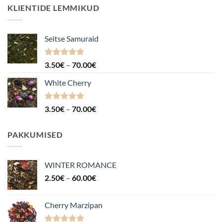
KLIENTIDE LEMMIKUD
Seitse Samuraid
Hinnanguga
Hinnavahemik:
3.50
€
–
70.00
€
4.88
/ 5
3.50€
White Cherry
kuni
70.00€
Hinnanguga
Hinnavahemik:
3.50
€
–
70.00
€
4.87
/ 5
3.50€
kuni
PAKKUMISED
70.00€
WINTER ROMANCE
Hinnavahemik:
2.50
€
–
60.00
€
2.50€
kuni
Cherry Marzipan
60.00€