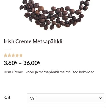
Irish Creme Metsapähkli
Hinnatud
2
Hinnavahemik:
3.60
–
36.00
€
€
5
/5
kliendi
3.60€
hinnangu
Irish Creme likööri ja metsapähkli maitselised kohvioad
põhjal
kuni
36.00€
Kaal