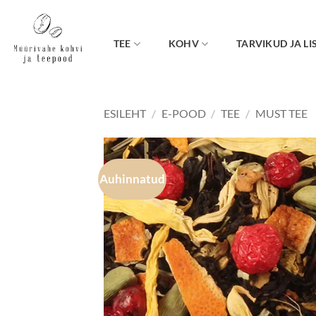
Skip
to
content
TEE
KOHV
TARVIKUD JA LI
ESILEHT
/
E-POOD
/
TEE
/
MUST TEE
Auhinnatud