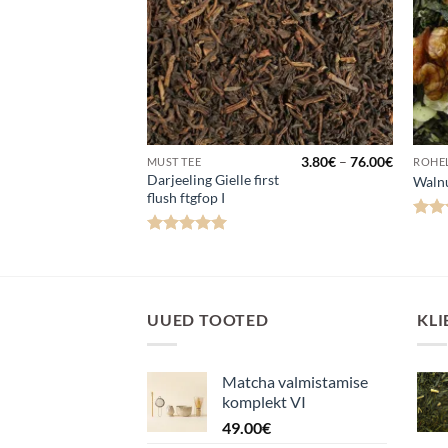
Hinnavahemik:
Hinnava
3.50
€
–
70.00
€
3.80
€
–
76.00
€
ED
MUST TEE
ROHEL
3.50€
3.80€
Darjeeling Gielle first
Waln
kuni
kuni
flush ftgfop I
70.00€
76.00€
Hinn
3
/
Hinnanguga
5
/ 5
UUED TOOTED
KLI
Matcha valmistamise
komplekt VI
49.00
€