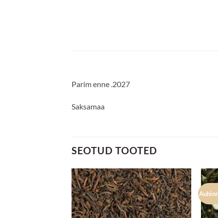
Parim enne .2027
Saksamaa
SEOTUD TOOTED
Auhin
Lisa
Lisa
lemmikuks
lemmikuks