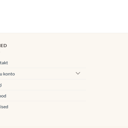
0€.
navahemik:
0€
00€
HED
takt
u konto
i
ood
ised