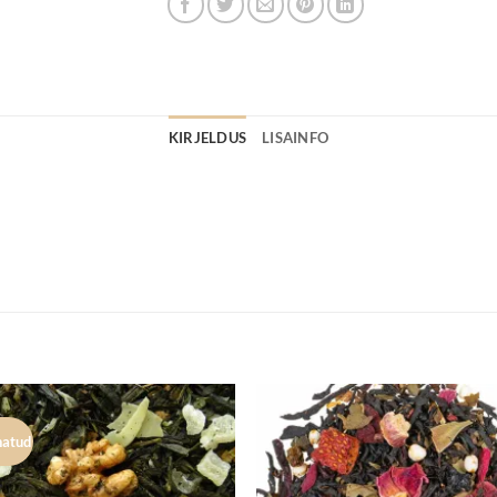
KIRJELDUS
LISAINFO
natud
Lisa
Lisa
lemmikuks
lemmik