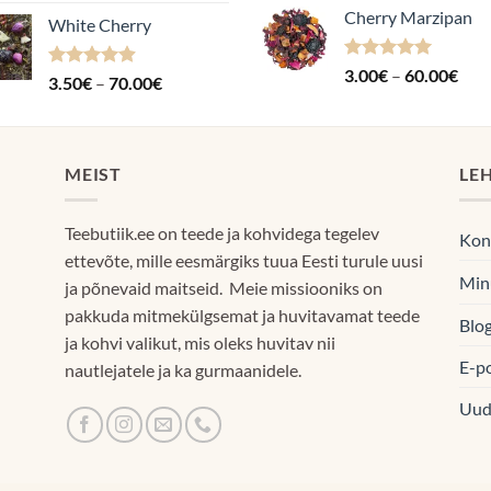
3.50€
Cherry Marzipan
oli:
on:
White Cherry
kuni
12.90€.
11.9
70.00€
Hinnanguga
Hin
3.00
€
–
60.00
€
Hinnanguga
Hinnavahemik:
3.50
€
–
70.00
€
5.00
/ 5
3.0
4.87
/ 5
3.50€
kuni
kuni
60.
70.00€
MEIST
LE
Teebutiik.ee on teede ja kohvidega tegelev
Kon
ettevõte, mille eesmärgiks tuua Eesti turule uusi
Min
ja põnevaid maitseid. Meie missiooniks on
pakkuda mitmekülgsemat ja huvitavamat teede
Blog
ja kohvi valikut, mis oleks huvitav nii
E-p
nautlejatele ja ka gurmaanidele.
Uud