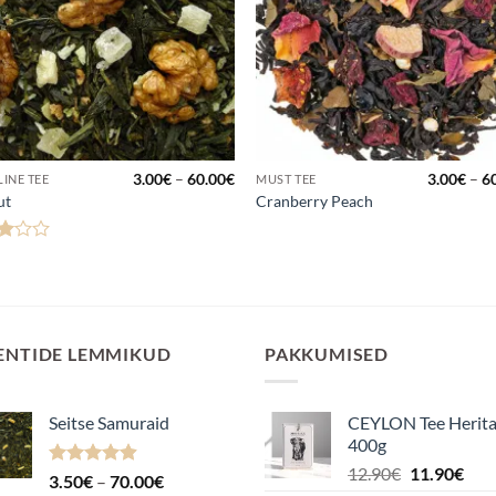
hemik:
Hinnavahemik:
3.00
€
–
60.00
€
3.00
€
–
6
INE TEE
MUST TEE
3.00€
ut
Cranberry Peach
kuni
60.00€
anguga
 5
ENTIDE LEMMIKUD
PAKKUMISED
Seitse Samuraid
CEYLON Tee Herit
400g
Algne
Pra
12.90
€
11.90
€
Hinnanguga
Hinnavahemik:
3.50
€
–
70.00
€
hind
hin
4.88
/ 5