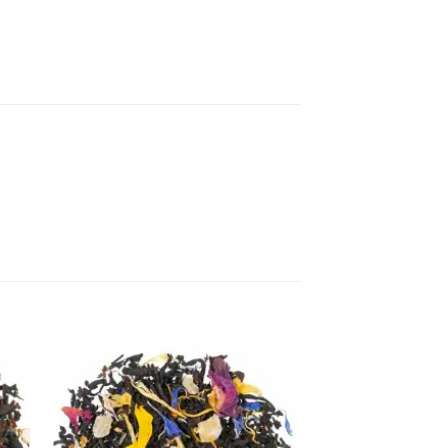
Lisa
uks
lemmikuks