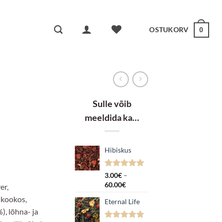
OSTUKORV
0
Sulle võib
meeldida ka…
Hibiskus
k:
Hinnatud
1
3.00
€
–
5.00
/5
Hinnavahemik:
60.00
€
er,
kliendi
3.00€
hinnangu
 kookos,
Eternal Life
kuni
põhjal
), lõhna- ja
60.00€