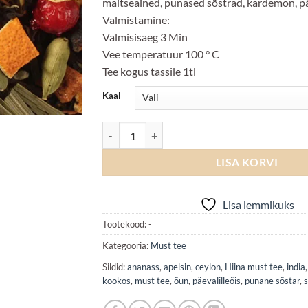
maitseained, punased sõstrad, kardemon, päe
Valmistamine:
Valmisisaeg 3 Min
Vee temperatuur 100 ° C
Tee kogus tassile 1tl
Kaal
Pineapple Lemon kogus
LISA KORVI
Lisa lemmikuks
Tootekood:
-
Kategooria:
Must tee
Sildid:
ananass
,
apelsin
,
ceylon
,
Hiina must tee
,
india
kookos
,
must tee
,
õun
,
päevalilleõis
,
punane sõstar
,
s