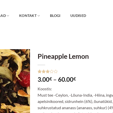
SAD
KONTAKT
BLOGI
UUDISED
Pineapple Lemon
Lisa
lemmikuks
Hinnatud
1
Hinnavahemi
3.00
–
60.00
€
€
3
/5
3.00€
kliendi
Koostis:
hinnangu
kuni
põhjal
Must tee -Ceylon, -Lõuna-India, -Hiina, ingv
60.00€
apelsinikoored, sidrunhein (6%), õunatükid,
suhkrustatud ananass (ananass, suhkur) (4%