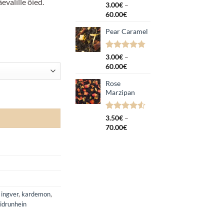
valille õied.
Hinnatud
11
3.00
€
–
4.82
/5
Hinnavahemik:
60.00
€
kliendi
3.00€
hinnangu
Pear Caramel
kuni
põhjal
60.00€
Hinnatud
9
3.00
€
–
4.78
/5
Hinnavahemik:
60.00
€
kliendi
3.00€
hinnangu
Rose
kuni
põhjal
Marzipan
60.00€
Hinnatud
2
3.50
€
–
4.50
/5
Hinnavahemik:
70.00
€
kliendi
3.50€
hinnangu
kuni
põhjal
70.00€
,
ingver
,
kardemon
,
idrunhein