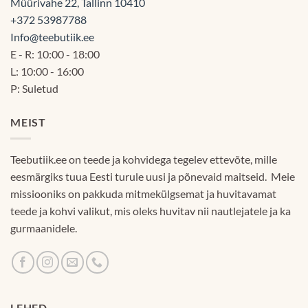
Müürivahe 22, Tallinn 10410
+372 53987788
Info@teebutiik.ee
E - R: 10:00 - 18:00
L: 10:00 - 16:00
P: Suletud
MEIST
Teebutiik.ee on teede ja kohvidega tegelev ettevõte, mille
eesmärgiks tuua Eesti turule uusi ja põnevaid maitseid. Meie
missiooniks on pakkuda mitmekülgsemat ja huvitavamat
teede ja kohvi valikut, mis oleks huvitav nii nautlejatele ja ka
gurmaanidele.
LEHED