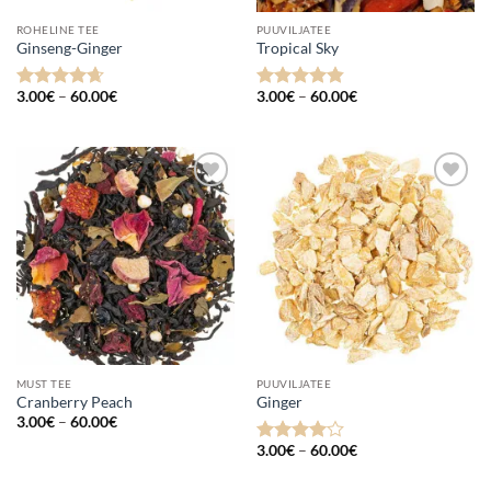
ROHELINE TEE
PUUVILJATEE
Ginseng-Ginger
Tropical Sky
Hinnavahemik:
Hinnavahemik:
3.00
€
–
60.00
€
3.00
€
–
60.00
€
Hinnanguga
Hinnanguga
3.00€
3.00€
4.67
/ 5
4.8
/ 5
kuni
kuni
60.00€
60.00€
Lisa
Lisa
lemmikuks
lemmikuks
MUST TEE
PUUVILJATEE
Cranberry Peach
Ginger
Hinnavahemik:
3.00
€
–
60.00
€
3.00€
Hinnavahemik:
kuni
3.00
€
–
60.00
€
Hinnanguga
3.00€
60.00€
4
/ 5
kuni