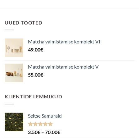
UUED TOOTED
Matcha valmistamise komplekt VI
49.00
€
Matcha valmistamise komplekt V
55.00
€
KLIENTIDE LEMMIKUD
Seitse Samuraid
Hinnanguga
Hinnavahemik:
3.50
€
–
70.00
€
4.88
/ 5
3.50€