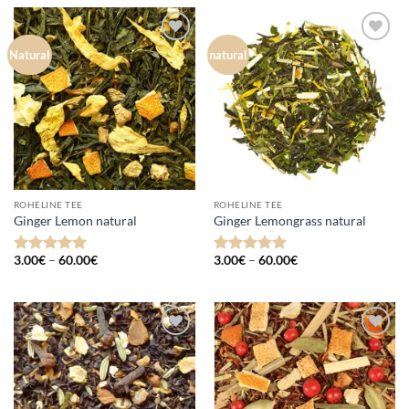
60.00€
Lisa
Lisa
Natural
natural
lemmikuks
lemmikuks
ROHELINE TEE
ROHELINE TEE
Ginger Lemon natural
Ginger Lemongrass natural
Hinnavahemik:
Hinnavahemik:
3.00
€
–
60.00
€
3.00
€
–
60.00
€
Hinnanguga
Hinnanguga
3.00€
3.00€
5
/ 5
4.9
/ 5
kuni
kuni
60.00€
60.00€
Lisa
Lisa
lemmikuks
lemmikuks