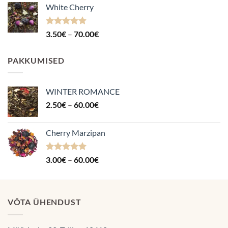
White Cherry
kuni
70.00€
Hinnanguga
Hinnavahemik:
3.50
€
–
70.00
€
4.87
/ 5
3.50€
kuni
PAKKUMISED
70.00€
WINTER ROMANCE
Hinnavahemik:
2.50
€
–
60.00
€
2.50€
kuni
Cherry Marzipan
60.00€
Hinnanguga
Hinnavahemik:
3.00
€
–
60.00
€
5.00
/ 5
3.00€
kuni
60.00€
VÕTA ÜHENDUST