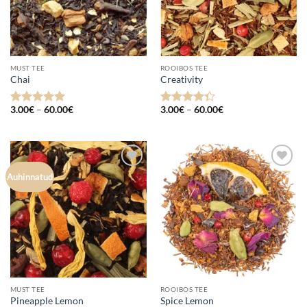
MUST TEE
ROOIBOS TEE
Chai
Creativity
Hinnavahemik:
Hinnavahemik:
3.00
€
–
60.00
€
3.00
€
–
60.00
€
Hinnanguga
Hinnanguga
3.00€
3.00€
5
/ 5
4.33
/ 5
kuni
kuni
60.00€
60.00€
Lisa
Lisa
Auhinnatud
lemmikuks
lemmikuks
MUST TEE
ROOIBOS TEE
Pineapple Lemon
Spice Lemon