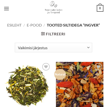
Skip
0
to
content
ESILEHT
/
E-POOD
/
TOOTED SILTIDEGA “INGVER”
FILTREERI
Lisa
Lisa
Natural
lemmikuks
lemmikuks