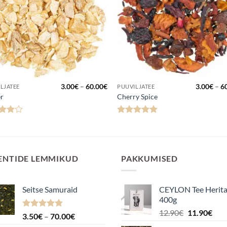
hemik:
Hinnavahemik:
3.00
€
–
60.00
€
3.00
€
–
6
LJATEE
PUUVILJATEE
3.00€
er
Cherry Spice
kuni
60.00€
anguga
Hinnanguga
4
/ 5
4.83
/ 5
ENTIDE LEMMIKUD
PAKKUMISED
Seitse Samuraid
CEYLON Tee Herit
400g
Algne
Pra
12.90
€
11.90
€
Hinnanguga
Hinnavahemik:
3.50
€
–
70.00
€
hind
hin
4.88
/ 5
3.50€