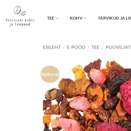
Skip
to
content
TEE
KOHV
TARVIKUD JA LI
ESILEHT
/
E-POOD
/
TEE
/
PUUVILJAT
Natural