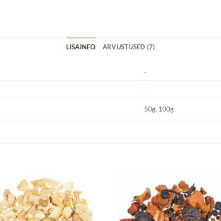
LISAINFO
ARVUSTUSED (7)
-
-
50g, 100g
Lisa
Lisa
lemmikuks
lemmik