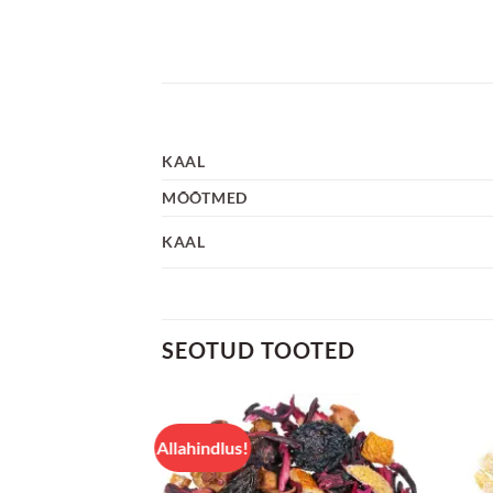
KAAL
MÕÕTMED
KAAL
SEOTUD TOOTED
Allahindlus!
Lisa
Lisa
lemmikuks
lemmikuks