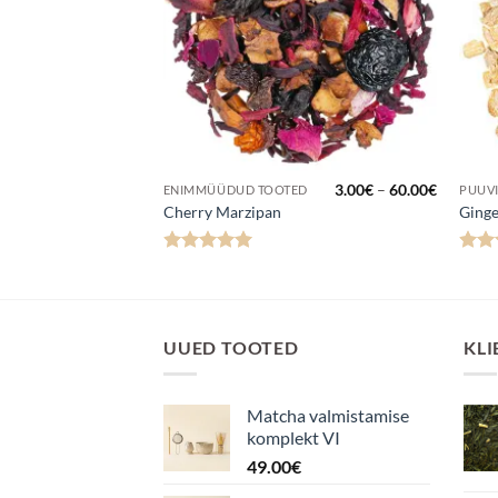
Hinnavahemik:
Hinnava
3.00
€
–
60.00
€
3.00
€
–
60.00
€
ENIMMÜÜDUD TOOTED
PUUVI
3.00€
3.00€
Cherry Marzipan
Ging
kuni
kuni
60.00€
60.00€
Hinnanguga
Hinn
5
/ 5
UUED TOOTED
KLI
Matcha valmistamise
komplekt VI
49.00
€