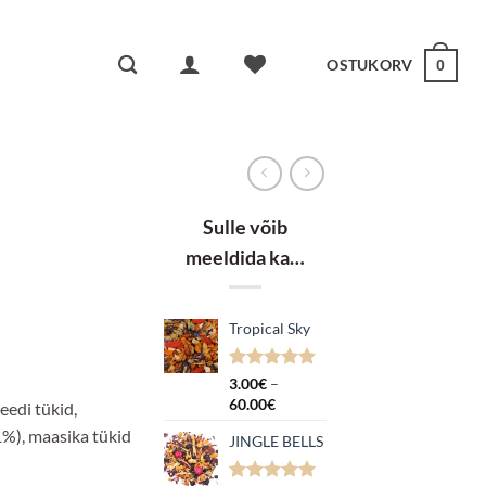
OSTUKORV
0
Sulle võib
meeldida ka…
Tropical Sky
k:
Hinnatud
5
3.00
€
–
4.80
/5
Hinnavahemik:
60.00
€
eedi tükid,
kliendi
3.00€
hinnangu
1%), maasika tükid
JINGLE BELLS
kuni
põhjal
60.00€