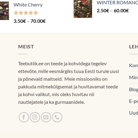
WINTER ROMAN
oli:
on:
White Cherry
kuni
Hin
2.50
€
–
12.90€.
60.00
€
11.9
70.00€
2.5
Hinnanguga
Hinnavahemik:
3.50
€
–
70.00
€
kuni
4.87
/ 5
3.50€
60.
kuni
70.00€
MEIST
LE
Teebutiik.ee on teede ja kohvidega tegelev
Kon
ettevõte, mille eesmärgiks tuua Eesti turule uusi
Min
ja põnevaid maitseid. Meie missiooniks on
pakkuda mitmekülgsemat ja huvitavamat teede
Blog
ja kohvi valikut, mis oleks huvitav nii
E-p
nautlejatele ja ka gurmaanidele.
Uud