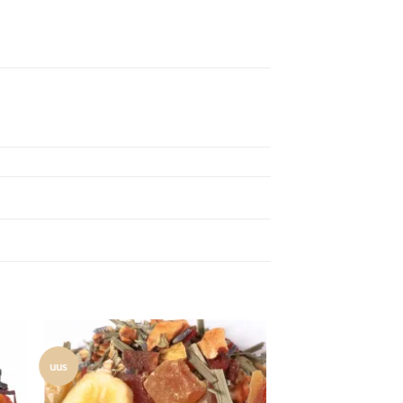
uus
Lisa
uks
lemmikuks