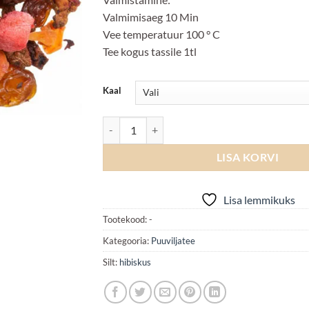
Valmimisaeg 10 Min
Vee temperatuur 100 ° C
Tee kogus tassile 1tl
Kaal
Kiss of Berries kogus
LISA KORVI
Lisa lemmikuks
Tootekood:
-
Kategooria:
Puuviljatee
Silt:
hibiskus