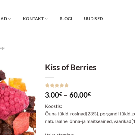
SAD
KONTAKT
BLOGI
UUDISED
EE
Kiss of Berries
Lisa
lemmikuks
Hinnatud
7
Hinnavahemi
3.00
–
60.00
€
€
4.86
/5
3.00€
kliendi
Koostis:
hinnangu
kuni
põhjal
Õuna tükid, rosinad(23%), porgandi tükid, p
60.00€
naturaalne lõhna-ja maitseained, vaarikad(
Valmistamine: