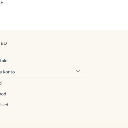
CE
navahemik:
0€.
0€
00€
HED
takt
u konto
i
ood
ised