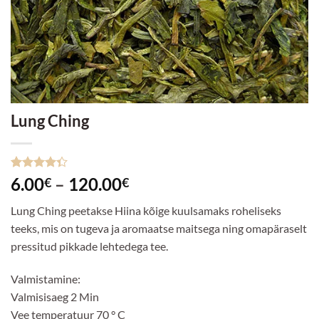
Lung Ching
Hinnatud
3
Hinnavahemik:
6.00
–
120.00
€
€
4.33
/5
6.00€
kliendi
Lung Ching peetakse Hiina kõige kuulsamaks roheliseks
hinnangu
kuni
põhjal
teeks, mis on tugeva ja aromaatse maitsega ning omapäraselt
120.00€
pressitud pikkade lehtedega tee.
Valmistamine:
Valmisisaeg 2 Min
Vee temperatuur 70 ° C