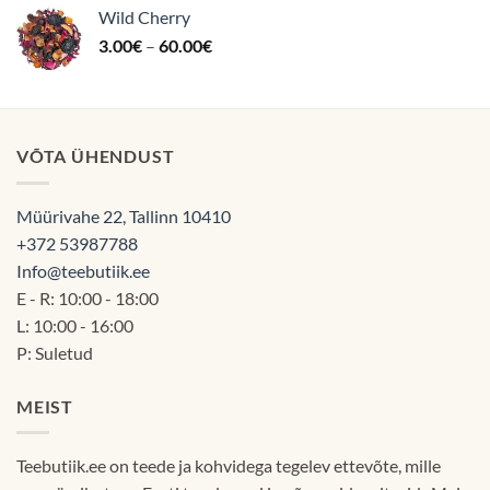
Wild Cherry
kuni
Hinnavahemik:
3.00
€
–
60.00
€
60.00€
3.00€
kuni
60.00€
VÕTA ÜHENDUST
Müürivahe 22, Tallinn 10410
+372 53987788
Info@teebutiik.ee
E - R: 10:00 - 18:00
L: 10:00 - 16:00
P: Suletud
MEIST
Teebutiik.ee on teede ja kohvidega tegelev ettevõte, mille