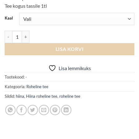
Tee kogus tassile 1tl
Kaal
Lung Ching kogus
LISA KORVI
Lisa lemmikuks
Tootekood:
-
Kategooria:
Roheline tee
Sildid:
hiina
,
Hiina roheline tee
,
roheline tee