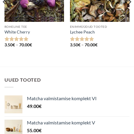
ROHELINE TEE
ENIMMÜÜDUD TOOTED
White Cherry
Lychee Peach
Hinnavahemik:
Hinnavahemik:
3.50
€
–
70.00
€
3.50
€
–
70.00
€
Hinnanguga
Hinnanguga
3.50€
3.50€
4.87
/ 5
5
/ 5
kuni
kuni
70.00€
70.00€
UUED TOOTED
Matcha valmistamise komplekt VI
49.00
€
Matcha valmistamise komplekt V
55.00
€