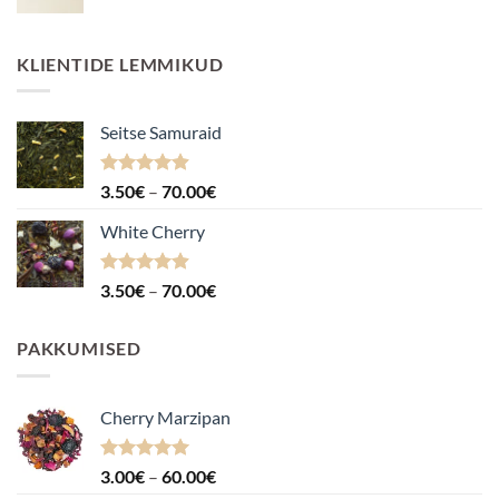
KLIENTIDE LEMMIKUD
Seitse Samuraid
Hinnanguga
Hinnavahemik:
3.50
€
–
70.00
€
4.88
/ 5
3.50€
White Cherry
kuni
70.00€
Hinnanguga
Hinnavahemik:
3.50
€
–
70.00
€
4.87
/ 5
3.50€
kuni
PAKKUMISED
70.00€
Cherry Marzipan
Hinnanguga
Hinnavahemik:
3.00
€
–
60.00
€
5.00
/ 5
3.00€