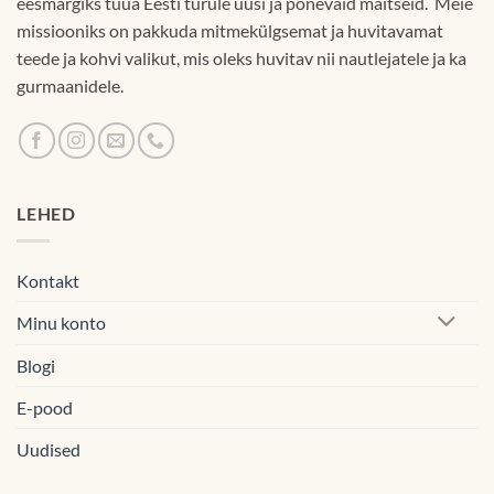
eesmärgiks tuua Eesti turule uusi ja põnevaid maitseid. Meie
missiooniks on pakkuda mitmekülgsemat ja huvitavamat
teede ja kohvi valikut, mis oleks huvitav nii nautlejatele ja ka
gurmaanidele.
LEHED
Kontakt
Minu konto
Blogi
E-pood
Uudised