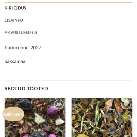
KIRJELDUS
LISAINFO
ARVUSTUSED (3)
Parim enne .2027
Saksamaa
SEOTUD TOOTED
Lisa
Lisa
Auhinnatud
lemmikuks
lemmikuks