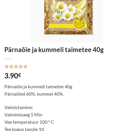
Pärnaõie ja kummeli taimetee 40g
Hinnatud
1
3.90
€
5
/5
kliendi
hinnangu
Pärnaõie ja kummeli taimetee 40g
põhjal
Pärnaõied 60%, kummel 40%.
Valmistamine:
Valmimisaeg 5 Min
Vee temperatuur 100 ° C
Tee kogus tassile 1tl