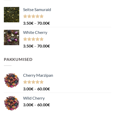
Seitse Samuraid
Hinnanguga
Hinnavahemik:
3.50
€
–
70.00
€
4.88
/ 5
3.50€
White Cherry
kuni
70.00€
Hinnanguga
Hinnavahemik:
3.50
€
–
70.00
€
4.87
/ 5
3.50€
kuni
PAKKUMISED
70.00€
Cherry Marzipan
Hinnanguga
Hinnavahemik:
3.00
€
–
60.00
€
5.00
/ 5
3.00€
Wild Cherry
kuni
Hinnavahemik:
3.00
€
–
60.00
€
60.00€
3.00€