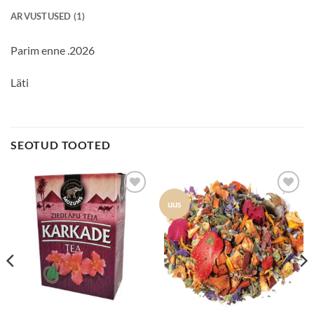
ARVUSTUSED (1)
Parim enne .2026
Läti
SEOTUD TOOTED
Lisa
Lisa
uus
lemmikuks
lemmikuks