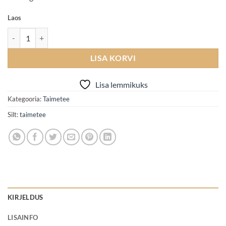
Laos
Pärnaõie ja kummeli taimetee 40g kogus
LISA KORVI
Lisa lemmikuks
Kategooria:
Taimetee
Silt:
taimetee
KIRJELDUS
LISAINFO