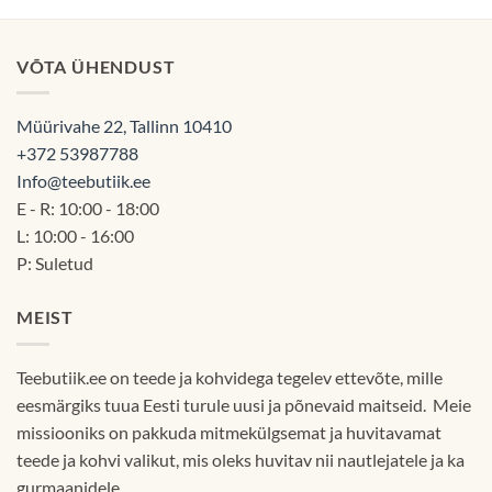
kuni
60.00€
VÕTA ÜHENDUST
Müürivahe 22, Tallinn 10410
+372 53987788
Info@teebutiik.ee
E - R: 10:00 - 18:00
L: 10:00 - 16:00
P: Suletud
MEIST
Teebutiik.ee on teede ja kohvidega tegelev ettevõte, mille
eesmärgiks tuua Eesti turule uusi ja põnevaid maitseid. Meie
missiooniks on pakkuda mitmekülgsemat ja huvitavamat
teede ja kohvi valikut, mis oleks huvitav nii nautlejatele ja ka
gurmaanidele.