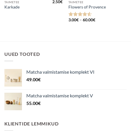
2.50
€
TAIMETEE
TAIMETEE
Karkade
Flowers of Provence
Hinnavahemik:
3.00
€
–
60.00
€
Hinnanguga
3.00€
4.5
/ 5
kuni
60.00€
UUED TOOTED
Matcha valmistamise komplekt VI
49.00
€
Matcha valmistamise komplekt V
55.00
€
KLIENTIDE LEMMIKUD