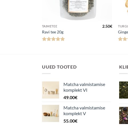
Hinnavahemik:
3.00
€
–
60.00
€
2.50
€
TAIMETEE
TURG
3.00€
Ravi tee 20g
Ging
kuni
60.00€
Hinnanguga
Hinn
5
/ 5
UUED TOOTED
KLI
Matcha valmistamise
komplekt VI
49.00
€
Matcha valmistamise
komplekt V
55.00
€