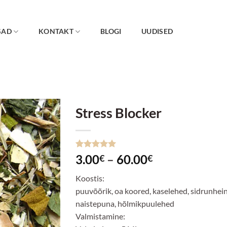
SAD
KONTAKT
BLOGI
UUDISED
Stress Blocker
Lisa
lemmikuks
Hinnatud
3
Hinnavahemi
3.00
–
60.00
€
€
5
/5
kliendi
3.00€
hinnangu
Koostis:
põhjal
kuni
puuvõõrik, oa koored, kaselehed, sidrunhein
60.00€
naistepuna, hõlmikpuulehed
Valmistamine: