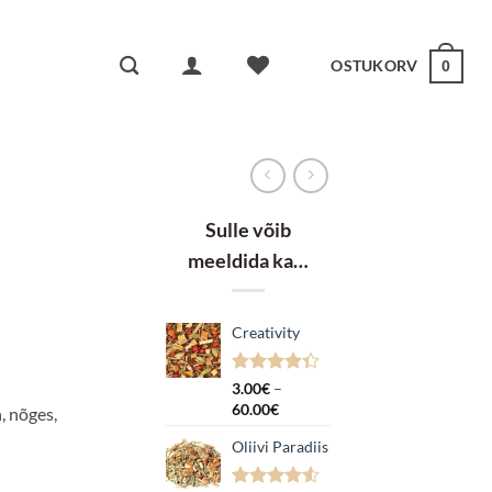
OSTUKORV
0
Sulle võib
meeldida ka…
Creativity
k:
Hinnatud
3
3.00
€
–
4.33
/5
Hinnavahemik:
60.00
€
, nõges,
kliendi
3.00€
hinnangu
Oliivi Paradiis
kuni
põhjal
60.00€