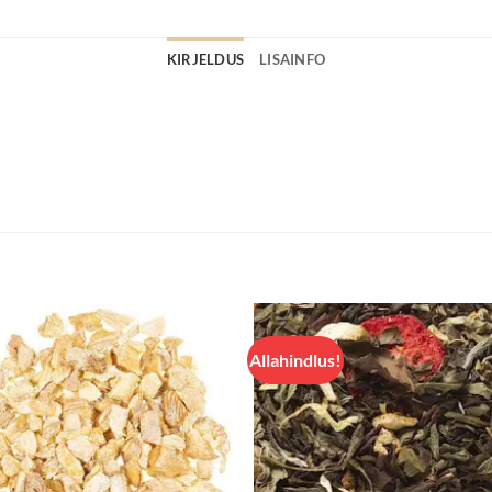
KIRJELDUS
LISAINFO
Allahindlus!
Lisa
Lisa
lemmikuks
lemmik