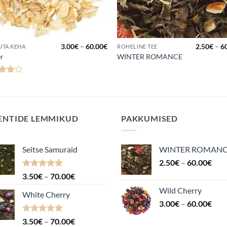
Hinnavahemik:
3.00
€
–
60.00
€
2.50
€
–
6
UTA KEHA
ROHELINE TEE
3.00€
er
WINTER ROMANCE
kuni
60.00€
anguga
4
/ 5
ENTIDE LEMMIKUD
PAKKUMISED
Seitse Samuraid
WINTER ROMAN
Hin
2.50
€
–
60.00
€
2.5
Hinnanguga
Hinnavahemik:
3.50
€
–
70.00
€
kuni
4.88
/ 5
3.50€
Wild Cherry
60.
White Cherry
kuni
Hin
3.00
€
–
60.00
€
70.00€
3.0
Hinnanguga
Hinnavahemik:
3.50
€
–
70.00
€
kuni