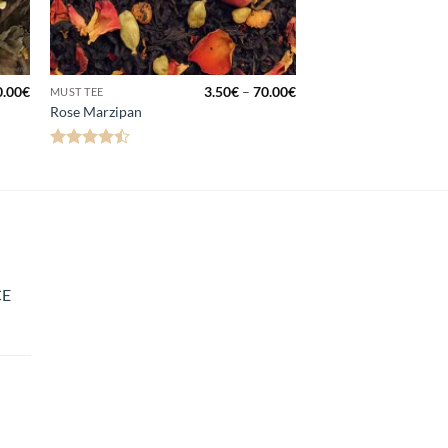
Hinnavahemik:
Hinnavahemik:
0.00
€
3.50
€
–
70.00
€
MUST TEE
2.50€
3.50€
Rose Marzipan
kuni
kuni
60.00€
70.00€
Hinnanguga
4.5
/ 5
CE
navahemik:
0€
00€
navahemik:
0€