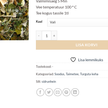
Valmimisaeg 5 Min
Vee temperatuur 100 ° C
Tee kogus tassile 1tl
Kaal
Stress Blocker kogus
LISA KORVI
Lisa lemmikuks
Tootekood:
-
Kategooriad:
Soodus
,
Taimetee
,
Turguta keha
Silt:
sidrunhein