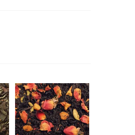
Lisa
uks
lemmikuks