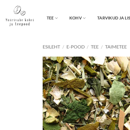
Skip
to
content
TEE
KOHV
TARVIKUD JA LI
ESILEHT
/
E-POOD
/
TEE
/
TAIMETEE