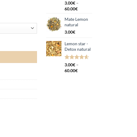
Hinnatud
2
3.00
€
–
4.50
/5
Hinnavahemik:
60.00
€
kliendi
3.00€
hinnangu
Mate Lemon
kuni
põhjal
natural
60.00€
3.00
€
Lemon star -
Detox natural
Hinnatud
5
3.00
€
–
4.60
/5
Hinnavahemik:
60.00
€
kliendi
3.00€
hinnangu
kuni
põhjal
60.00€