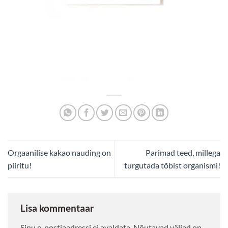
Orgaanilise kakao nauding on
Parimad teed, millega
piiritu!
turgutada tõbist organismi!
Lisa kommentaar
Sinu e-postiaadressi ei avaldata.
Nõutavad väljad on