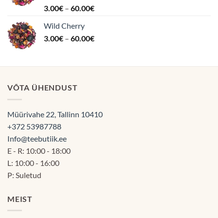
Hinnanguga
Hinnavahemik:
3.00
€
–
60.00
€
5.00
/ 5
3.00€
Wild Cherry
kuni
Hinnavahemik:
3.00
€
–
60.00
€
60.00€
3.00€
kuni
60.00€
VÕTA ÜHENDUST
Müürivahe 22, Tallinn 10410
+372 53987788
Info@teebutiik.ee
E - R: 10:00 - 18:00
L: 10:00 - 16:00
P: Suletud
MEIST