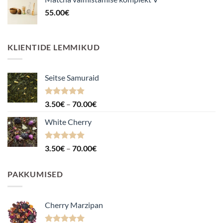
55.00
€
KLIENTIDE LEMMIKUD
Seitse Samuraid
Hinnanguga
Hinnavahemik:
3.50
€
–
70.00
€
4.88
/ 5
3.50€
White Cherry
kuni
70.00€
Hinnanguga
Hinnavahemik:
3.50
€
–
70.00
€
4.87
/ 5
3.50€
kuni
PAKKUMISED
70.00€
Cherry Marzipan