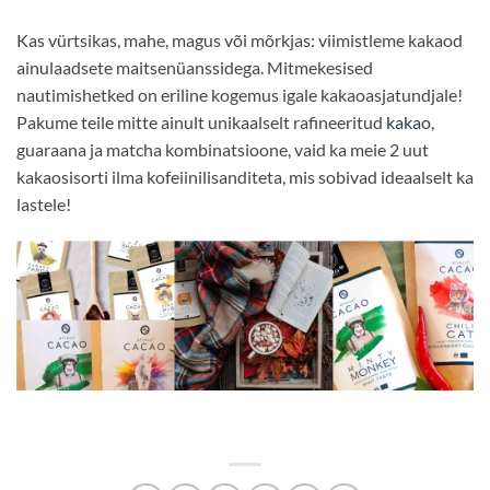
Kas vürtsikas, mahe, magus või mõrkjas: viimistleme kakaod
ainulaadsete maitsenüanssidega. Mitmekesised
nautimishetked on eriline kogemus igale kakaoasjatundjale!
Pakume teile mitte ainult unikaalselt rafineeritud
kakao
,
guaraana ja matcha kombinatsioone, vaid ka meie 2 uut
kakaosisorti ilma kofeiinilisanditeta, mis sobivad ideaalselt ka
lastele!