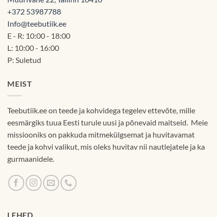
+372 53987788
Info@teebutiik.ee
E - R: 10:00 - 18:00
L: 10:00 - 16:00
P: Suletud
MEIST
Teebutiik.ee on teede ja kohvidega tegelev ettevõte, mille
eesmärgiks tuua Eesti turule uusi ja põnevaid maitseid. Meie
missiooniks on pakkuda mitmekülgsemat ja huvitavamat
teede ja kohvi valikut, mis oleks huvitav nii nautlejatele ja ka
gurmaanidele.
LEHED