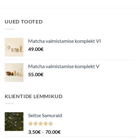
UUED TOOTED
Matcha valmistamise komplekt VI
49.00
€
Matcha valmistamise komplekt V
55.00
€
KLIENTIDE LEMMIKUD
Seitse Samuraid
Hinnanguga
Hinnavahemik:
3.50
€
–
70.00
€
4.88
/ 5
3.50€