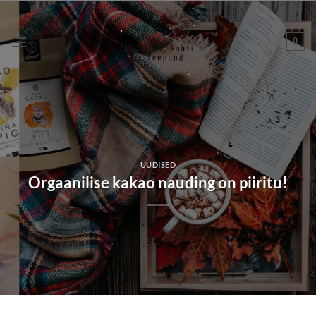
Skip
to
0
content
UUDISED
Orgaanilise kakao nauding on piiritu!