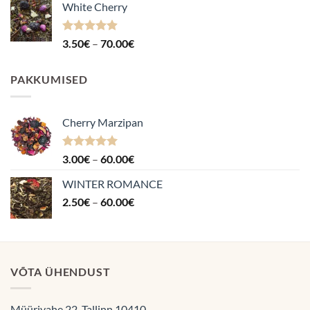
White Cherry
kuni
70.00€
Hinnanguga
Hinnavahemik:
3.50
€
–
70.00
€
4.87
/ 5
3.50€
kuni
PAKKUMISED
70.00€
Cherry Marzipan
Hinnanguga
Hinnavahemik:
3.00
€
–
60.00
€
5.00
/ 5
3.00€
WINTER ROMANCE
kuni
Hinnavahemik:
2.50
€
–
60.00
€
60.00€
2.50€
kuni
60.00€
VÕTA ÜHENDUST
Müürivahe 22, Tallinn 10410