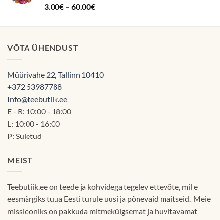
Hinnanguga
Hinnavahemik:
3.00
€
–
60.00
€
5.00
/ 5
3.00€
kuni
60.00€
VÕTA ÜHENDUST
Müürivahe 22, Tallinn 10410
+372 53987788
Info@teebutiik.ee
E - R: 10:00 - 18:00
L: 10:00 - 16:00
P: Suletud
MEIST
Teebutiik.ee on teede ja kohvidega tegelev ettevõte, mille
eesmärgiks tuua Eesti turule uusi ja põnevaid maitseid. Meie
missiooniks on pakkuda mitmekülgsemat ja huvitavamat