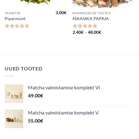
3.00
€
TAIMETEE
ENIMMÜÜDUD TOOTED
Piparmünt
MAASIKA PAPAIA
Hinnavahemik:
2.40
€
–
48.00
€
Hinnanguga
Hinnanguga
2.40€
5
/ 5
5
/ 5
kuni
48.00€
UUED TOOTED
Matcha valmistamise komplekt VI
49.00
€
Matcha valmistamise komplekt V
55.00
€