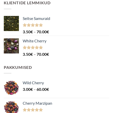
KLIENTIDE LEMMIKUD
Seitse Samuraid
Hinnanguga
Hinnavahemik:
3.50
€
–
70.00
€
4.88
/ 5
3.50€
White Cherry
kuni
70.00€
Hinnanguga
Hinnavahemik:
3.50
€
–
70.00
€
4.87
/ 5
3.50€
kuni
PAKKUMISED
70.00€
Wild Cherry
Hinnavahemik:
3.00
€
–
60.00
€
3.00€
kuni
Cherry Marzipan
60.00€