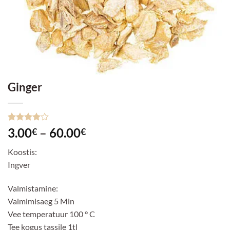
Ginger
Hinnatud
1
Hinnavahemik:
3.00
–
60.00
€
€
4
/5
3.00€
kliendi
Koostis:
hinnangu
kuni
põhjal
Ingver
60.00€
Valmistamine:
Valmimisaeg 5 Min
Vee temperatuur 100 ° C
Tee kogus tassile 1tl