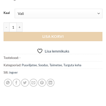
Kaal
Ginger kogus
LISA KORVI
Lisa lemmikuks
Tootekood:
-
Kategooriad:
Puuviljatee
,
Soodus
,
Taimetee
,
Turguta keha
Silt:
ingver