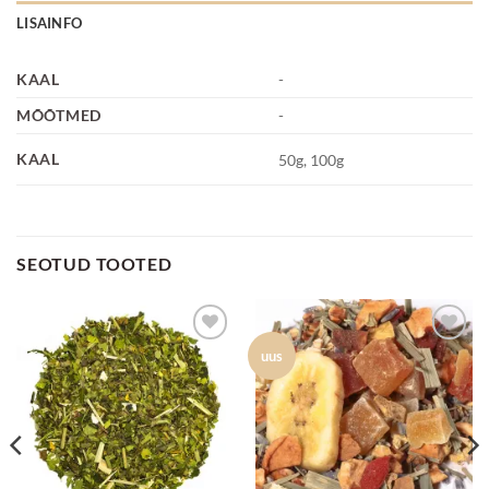
LISAINFO
KAAL
-
MÕÕTMED
-
KAAL
50g, 100g
SEOTUD TOOTED
Lisa
Lisa
uus
lemmikuks
lemmikuks