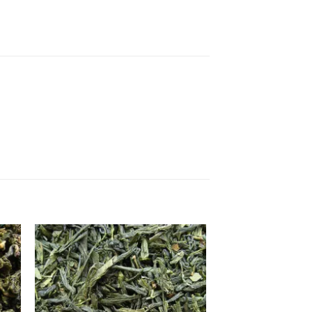
Lisa
uks
lemmikuks