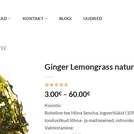
SAD
KONTAKT
BLOGI
UUDISED
TEE
Ginger Lemongrass natur
Lisa
lemmikuks
Hinnatud
10
Hinnavahemi
3.00
–
60.00
€
€
4.9
/5
3.00€
kliendi
Koostis:
hinnangu
kuni
põhjal
Roheline tee Hiina Sencha, ingveritükid (10%
60.00€
looduslikud lõhna- ja maitseained, sidrunik
Valmistamine: