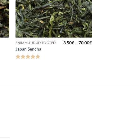
Hinnavahemik:
3.50
€
–
70.00
€
ENIMMÜÜDUD TOOTED
3.50€
Japan Sencha
kuni
70.00€
Hinnanguga
4.63
/ 5
navahemik:
0€