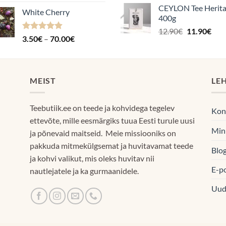
kuni
4.88
/ 5
3.50€
CEYLON Tee Herit
60.
White Cherry
kuni
400g
70.00€
Algne
Pra
12.90
€
11.90
€
Hinnanguga
Hinnavahemik:
3.50
€
–
70.00
€
hind
hin
4.87
/ 5
3.50€
oli:
on:
kuni
12.90€.
11.9
70.00€
MEIST
LE
Teebutiik.ee on teede ja kohvidega tegelev
Kon
ettevõte, mille eesmärgiks tuua Eesti turule uusi
Min
ja põnevaid maitseid. Meie missiooniks on
pakkuda mitmekülgsemat ja huvitavamat teede
Blog
ja kohvi valikut, mis oleks huvitav nii
E-p
nautlejatele ja ka gurmaanidele.
Uud