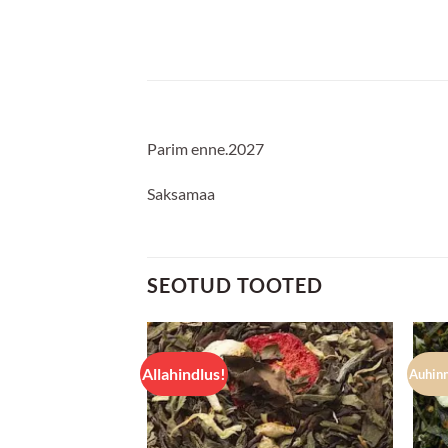
Parim enne.2027
Saksamaa
SEOTUD TOOTED
Allahindlus!
Auhin
Lisa
Lisa
lemmikuks
lemmikuks