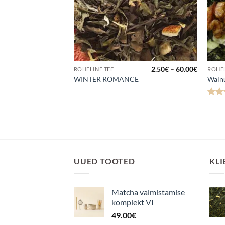
Hinnavahemik:
Hinnava
3.50
€
–
70.00
€
2.50
€
–
60.00
€
ROHELINE TEE
ROHEL
3.50€
2.50€
WINTER ROMANCE
Waln
kuni
kuni
70.00€
60.00€
Hinn
3
/
UUED TOOTED
KLI
Matcha valmistamise
komplekt VI
49.00
€