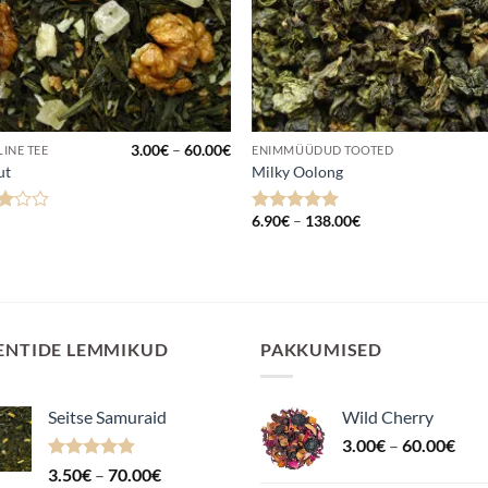
hemik:
Hinnavahemik:
3.00
€
–
60.00
€
INE TEE
ENIMMÜÜDUD TOOTED
3.00€
ut
Milky Oolong
kuni
60.00€
Hinnavahemik:
6.90
€
–
138.00
€
anguga
Hinnanguga
6.90€
 5
5
/ 5
kuni
138.00€
ENTIDE LEMMIKUD
PAKKUMISED
Seitse Samuraid
Wild Cherry
Hin
3.00
€
–
60.00
€
3.0
Hinnanguga
Hinnavahemik:
3.50
€
–
70.00
€