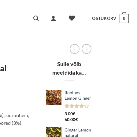
OSTUKORV
0
Sulle võib
al
meeldida ka…
Rooibos
k:
Lemon Ginger
Hinnatud
1
3.00
€
–
), sidrunhein,
4.00
/5
Hinnavahemik:
60.00
€
oored (3%),
kliendi
3.00€
hinnangu
Ginger Lemon
kuni
põhjal
natural
60.00€