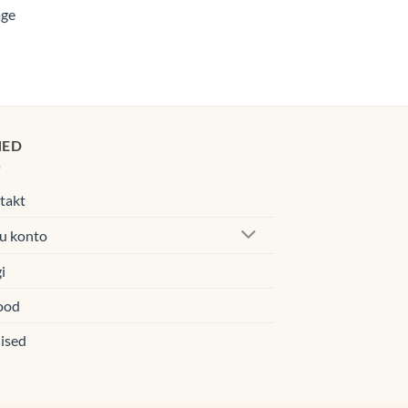
age
00€
egune
d
0€.
HED
takt
u konto
i
ood
ised