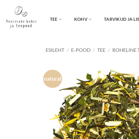
Skip
to
content
TEE
KOHV
TARVIKUD JA LI
ESILEHT
/
E-POOD
/
TEE
/
ROHELINE 
natural