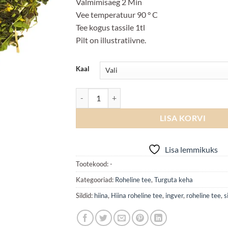
Valmimisaeg 2 Min
Vee temperatuur 90 ° C
Tee kogus tassile 1tl
Pilt on illustratiivne.
Kaal
Ginger Lemongrass natural kogus
LISA KORVI
Lisa lemmikuks
Tootekood:
-
Kategooriad:
Roheline tee
,
Turguta keha
Sildid:
hiina
,
Hiina roheline tee
,
ingver
,
roheline tee
,
s