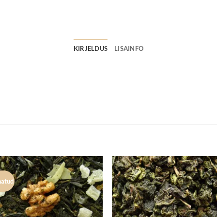
KIRJELDUS
LISAINFO
natud
Lisa
Lisa
lemmikuks
lemmik