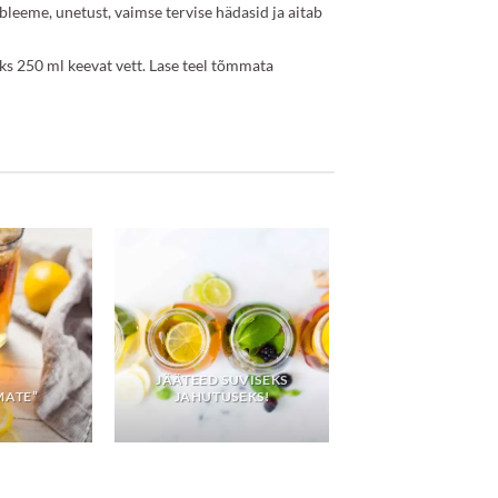
leeme, unetust, vaimse tervise hädasid ja aitab
s 250 ml keevat vett. Lase teel tõmmata
JÄÄTEED SUVISEKS
MATE”
JAHUTUSEKS!