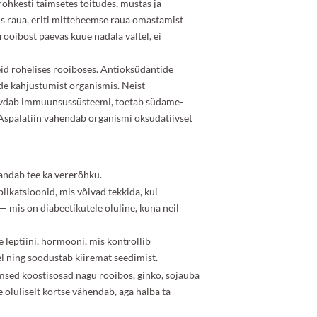
rohkesti taimsetes toitudes, mustas ja
is raua, eriti mitteheemse raua omastamist
 rooibost päevas kuue nädala vältel, ei
neid rohelises rooiboses. Antioksüdantide
ude kahjustumist organismis. Neist
ugevdab immuunsussüsteemi, toetab südame-
Aspalatiin vähendab organismi oksüdatiivset
alandab tee ka vererõhku.
ikatsioonid, mis võivad tekkida, kui
 mis on diabeetikutele oluline, kuna neil
ee leptiini, hormooni, mis kontrollib
el ning soodustab kiiremat seedimist.
imsed koostisosad nagu rooibos, ginko, sojauba
 oluliselt kortse vähendab, aga halba ta