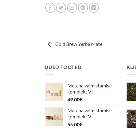
Cold Brew Yerba Mate
UUED TOOTED
KLI
Matcha valmistamise
komplekt VI
49.00
€
Matcha valmistamise
komplekt V
55.00
€