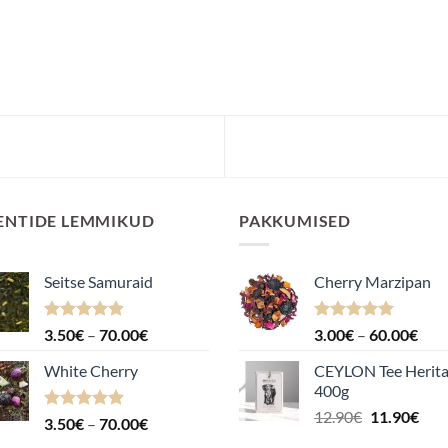
ENTIDE LEMMIKUD
PAKKUMISED
Seitse Samuraid
Cherry Marzipan
Hinnanguga
Hinnavahemik:
Hinnanguga
Hin
3.50
€
–
70.00
€
3.00
€
–
60.00
€
4.88
/ 5
5.00
/ 5
3.50€
3.0
White Cherry
CEYLON Tee Herit
kuni
kuni
400g
70.00€
60.
Algne
Pra
12.90
€
11.90
€
Hinnanguga
Hinnavahemik:
3.50
€
–
70.00
€
hind
hin
4.87
/ 5
3.50€