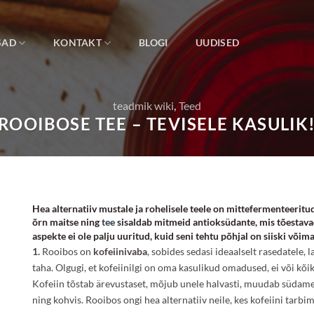
SAD
KONTAKT
BLOGI
UUDISED
teadmik wiki
,
Teed
ROOIBOSE TEE – TEVISELE KASULIK
Hea alternatiiv mustale ja rohelisele teele on mittefermenteeritu
õrn maitse ning
tee
sisaldab mitmeid antioksüdante, mis tõestavad
aspekte ei ole palju uuritud, kuid seni tehtu põhjal on siiski võima
1.
Rooibos on
kofeiinivaba
, sobides sedasi ideaalselt rasedatele, la
taha. Olgugi, et kofeiinilgi on oma kasulikud omadused, ei või kõ
Kofeiin tõstab ärevustaset, mõjub unele halvasti, muudab südamer
ning kohvis. Rooibos ongi hea alternatiiv neile, kes kofeiini tarb