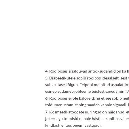
4.
Rooiboses sisalduvad antioksüdandid on ka
h
5. Diabeetikutele
sobib rooibos ideaalselt, ses
suhkrutase kõigub. Eelpool mainitud aspalatiin
esineb südameprobleeme teistest sagedamini. A
6.
Rooiboses
ei ole kaloreid
, nii et see sobib n
toidumanustamist ning saadab kehale signaali, k
7.
Kosmeetikatoodete uuringud on näidanud, et k
ja teesegu toimisid nahale hästi — rooibos vähe
kindlasti ei tee, pigem vastupidi.