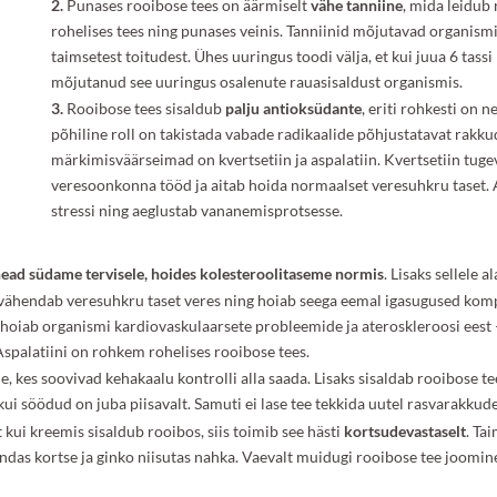
2.
Punases rooibose tees on äärmiselt
vähe tanniine
, mida leidub 
rohelises tees ning punases veinis. Tanniinid mõjutavad organism
taimsetest toitudest. Ühes uuringus toodi välja, et kui juua 6 tassi
mõjutanud see uuringus osalenute rauasisaldust organismis.
3.
Rooibose tees sisaldub
palju antioksüdante
, eriti rohkesti on 
põhiline roll on takistada vabade radikaalide põhjustatavat rakk
märkimisväärseimad on kvertsetiin ja aspalatiin. Kvertsetiin t
veresoonkonna tööd ja aitab hoida normaalset veresuhkru taset. 
stressi ning aeglustab vananemisprotsesse.
ead südame tervisele, hoides kolesteroolitaseme normis
. Lisaks sellele 
t vähendab veresuhkru taset veres ning hoiab seega eemal igasugused kompl
 hoiab organismi kardiovaskulaarsete probleemide ja ateroskleroosi eest —
spalatiini on rohkem rohelises rooibose tees.
eile, kes soovivad kehakaalu kontrolli alla saada. Lisaks sisaldab rooibose t
ui söödud on juba piisavalt. Samuti ei lase tee tekkida uutel rasvarakkud
ui kreemis sisaldub rooibos, siis toimib see hästi
kortsudevastaselt
. Ta
ndas kortse ja ginko niisutas nahka. Vaevalt muidugi rooibose tee joomine