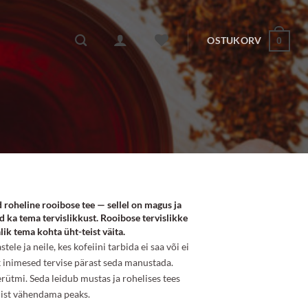
OSTUKORV
0
!
d roheline rooibose tee — sellel on magus ja
 ka tema tervislikkust. Rooibose tervislikke
lik tema kohta üht-teist väita.
stele ja neile, kes kofeiini tarbida ei saa või ei
ik inimesed tervise pärast seda manustada.
ütmi. Seda leidub mustas ja rohelises tees
imist vähendama peaks.