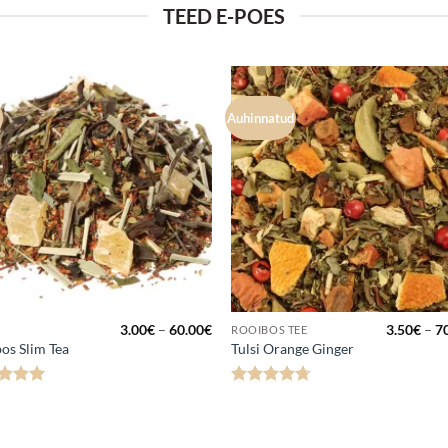
TEED E-POES
Auhinnatud
Lisa
Lisa
lemmikuks
lemmik
hemik:
Hinnavahemik:
3.00
€
–
60.00
€
3.50
€
–
7
ROOIBOS TEE
3.00€
os Slim Tea
Tulsi Orange Ginger
kuni
60.00€
anguga
Hinnanguga
5
/ 5
4.67
/ 5