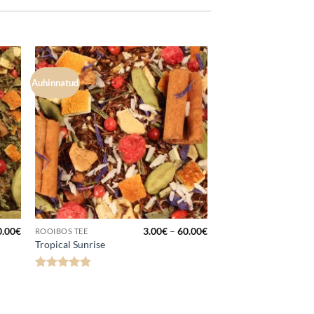
Auhinnatud
Lisa
uks
lemmikuks
Hinnavahemik:
Hinnavahemik:
0.00
€
3.00
€
–
60.00
€
ROOIBOS TEE
3.50€
3.00€
Tropical Sunrise
kuni
kuni
70.00€
60.00€
Hinnanguga
4.8
/ 5