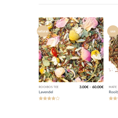
natural
uus
Lisa
Lisa
lemmikuks
lemmikuks
Hinnavahemik:
Hinnava
3.00
€
–
60.00
€
3.00
€
–
60.00
€
ROOIBOS TEE
MATE
3.00€
3.00€
Lavendel
Rooib
kuni
kuni
60.00€
60.00€
Hinnanguga
Hinn
4
/ 5