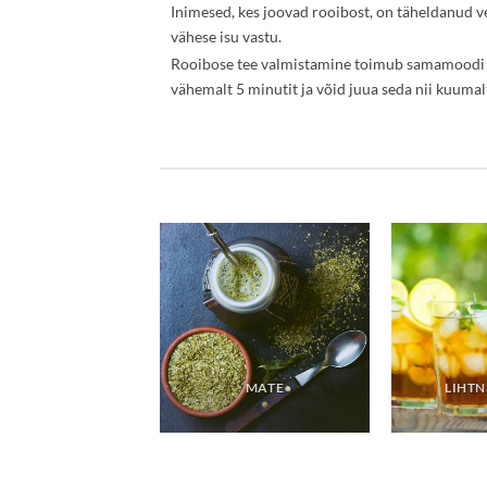
Inimesed, kes joovad rooibost, on täheldanud v
vähese isu vastu.
Rooibose tee valmistamine toimub samamoodi na
vähemalt 5 minutit ja võid juua seda nii kuumal
RKADE TEE –
LATE JOOK, MIS
EGULEERIB
ERERÕHKU
MATE
LIHTN