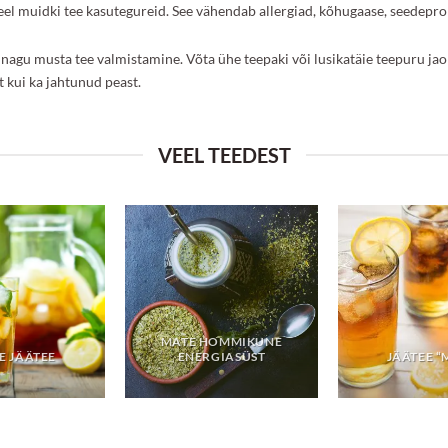
eel muidki tee kasutegureid. See vähendab allergiad, kõhugaase, seedeprob
gu musta tee valmistamine. Võta ühe teepaki või lusikatäie teepuru jaok
t kui ka jahtunud peast.
VEEL TEEDEST
MATE HOMMIKUNE
E JÄÄTEE
ENERGIASÜST
JÄÄTEE “