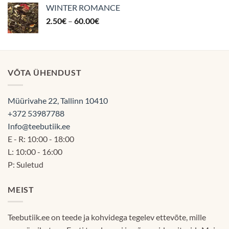
oli:
on:
WINTER ROMANCE
12.90€.
11.90€.
Hinnavahemik:
2.50
€
–
60.00
€
2.50€
kuni
60.00€
VÕTA ÜHENDUST
Müürivahe 22, Tallinn 10410
+372 53987788
Info@teebutiik.ee
E - R: 10:00 - 18:00
L: 10:00 - 16:00
P: Suletud
MEIST
Teebutiik.ee on teede ja kohvidega tegelev ettevõte, mille