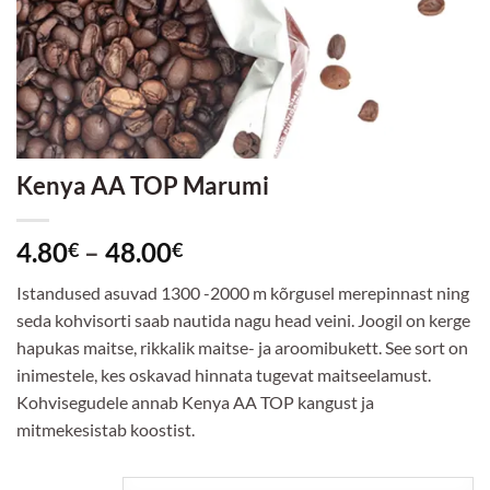
Kenya AA TOP Marumi
Hinnavahemik:
4.80
–
48.00
€
€
4.80€
Istandused asuvad 1300 -2000 m kõrgusel merepinnast ning
kuni
seda kohvisorti saab nautida nagu head veini. Joogil on kerge
48.00€
hapukas maitse, rikkalik maitse- ja aroomibukett. See sort on
inimestele, kes oskavad hinnata tugevat maitseelamust.
Kohvisegudele annab Kenya AA TOP kangust ja
mitmekesistab koostist.