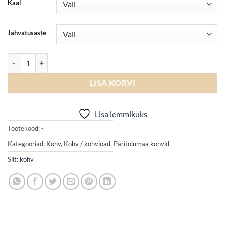
Kaal
Jahvatusaste
Kenya AA TOP Marumi kogus
LISA KORVI
Lisa lemmikuks
Tootekood:
-
Kategooriad:
Kohv
,
Kohv / kohvioad
,
Päritolumaa kohvid
Silt:
kohv