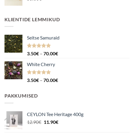
KLIENTIDE LEMMIKUD
Seitse Samuraid
Hinnanguga
Hinnavahemik:
3.50
€
–
70.00
€
4.88
/ 5
3.50€
White Cherry
kuni
70.00€
Hinnanguga
Hinnavahemik:
3.50
€
–
70.00
€
4.87
/ 5
3.50€
kuni
PAKKUMISED
70.00€
CEYLON Tee Heritage 400g
Algne
Praegune
12.90
€
11.90
€
hind
hind