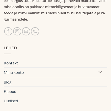
eesmärgiks tuua Eesti turule uusi ja põnevaid maitseid. Meie
missiooniks on pakkuda mitmekülgsemat ja huvitavamat
teede ja kohvi valikut, mis oleks huvitav nii nautlejatele ja ka
gurmaanidele.
LEHED
Kontakt
Minu konto
Blogi
E-pood
Uudised