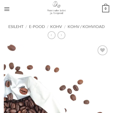
Skip
0
to
content
ESILEHT
/
E-POOD
/
KOHV
/
KOHV / KOHVIOAD
Lisa
lemmikuks