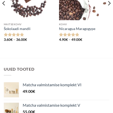
MAITSEKOHV
KOHV
Šokolaadi mandli
Nicaragua Maragogype
Hinnavahemik:
Hinnavahemik:
3.60
€
–
36.00
€
4.90
€
–
49.00
€
Hinnanguga
Hinnanguga
3.60€
4.90€
4.75
/ 5
4.75
/ 5
kuni
kuni
36.00€
49.00€
UUED TOOTED
Matcha valmistamise komplekt VI
49.00
€
Matcha valmistamise komplekt V
55.00
€