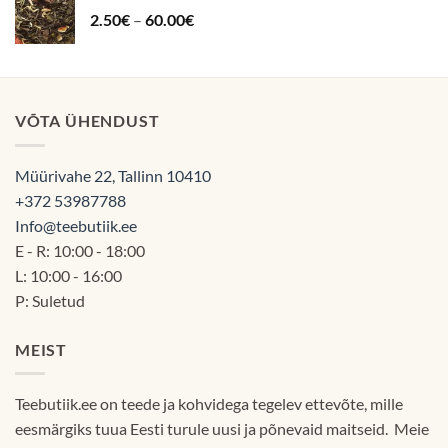
Hinnavahemik:
2.50
€
–
60.00
€
60.00€
2.50€
kuni
60.00€
VÕTA ÜHENDUST
Müürivahe 22, Tallinn 10410
+372 53987788
Info@teebutiik.ee
E - R: 10:00 - 18:00
L: 10:00 - 16:00
P: Suletud
MEIST
Teebutiik.ee on teede ja kohvidega tegelev ettevõte, mille
eesmärgiks tuua Eesti turule uusi ja põnevaid maitseid. Meie