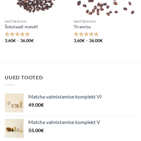
MAITSEKOHV
MAITSEKOHV
Šokolaadi mandli
Tiramisu
Hinnavahemik:
Hinnavahemik:
3.60
€
–
36.00
€
3.60
€
–
36.00
€
Hinnanguga
Hinnanguga
3.60€
3.60€
4.75
/ 5
5
/ 5
kuni
kuni
36.00€
36.00€
UUED TOOTED
Matcha valmistamise komplekt VI
49.00
€
Matcha valmistamise komplekt V
55.00
€