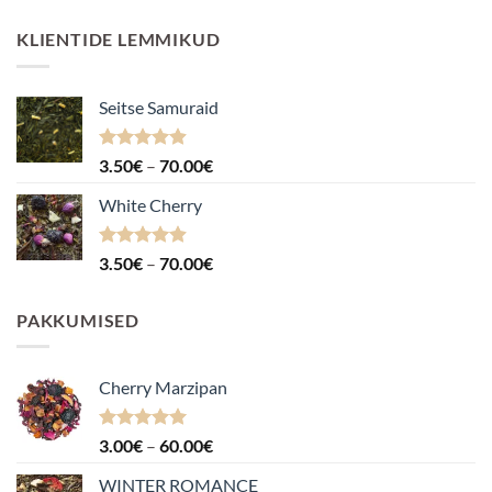
KLIENTIDE LEMMIKUD
Seitse Samuraid
Hinnanguga
Hinnavahemik:
3.50
€
–
70.00
€
4.88
/ 5
3.50€
White Cherry
kuni
70.00€
Hinnanguga
Hinnavahemik:
3.50
€
–
70.00
€
4.87
/ 5
3.50€
kuni
PAKKUMISED
70.00€
Cherry Marzipan
Hinnanguga
Hinnavahemik:
3.00
€
–
60.00
€
5.00
/ 5
3.00€
WINTER ROMANCE
kuni