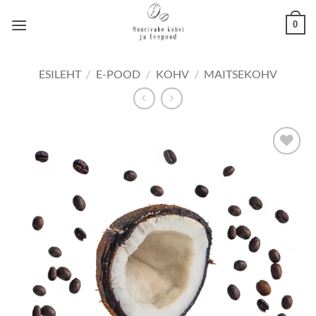
Skip
0
to
content
ESILEHT
/
E-POOD
/
KOHV
/
MAITSEKOHV
Lisa
lemmikuks