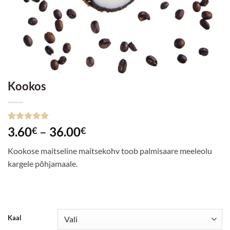
Kookos
Hinnatud
5
Hinnavahemik:
3.60
–
36.00
€
€
5
/5
kliendi
3.60€
hinnangu
Kookose maitseline maitsekohv toob palmisaare meeleolu
põhjal
kuni
kargele põhjamaale.
36.00€
Kaal