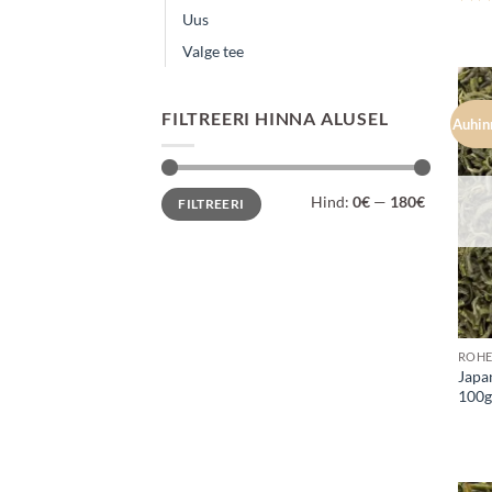
Hinn
Uus
4
Valge tee
FILTREERI HINNA ALUSEL
Auhin
Minimaalne
Maksimaalne
Hind:
0€
—
180€
FILTREERI
hind
hind
ROHE
Japa
100g