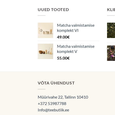
UUED TOOTED
KLI
Matcha valmistamise
komplekt VI
49.00
€
Matcha valmistamise
komplekt V
55.00
€
VÕTA ÜHENDUST
Müürivahe 22, Tallinn 10410
+372 53987788
Info@teebutiik.ee