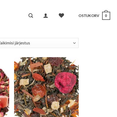
OSTUKORV
0
a
Lisa
kuks
lemmikuks