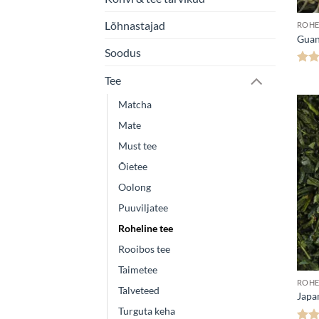
Lõhnastajad
ROHE
Guan
Soodus
Hinn
Tee
4
Matcha
Mate
Must tee
Õietee
Oolong
Puuviljatee
Roheline tee
Rooibos tee
Taimetee
ROHE
Talveteed
Japa
Turguta keha