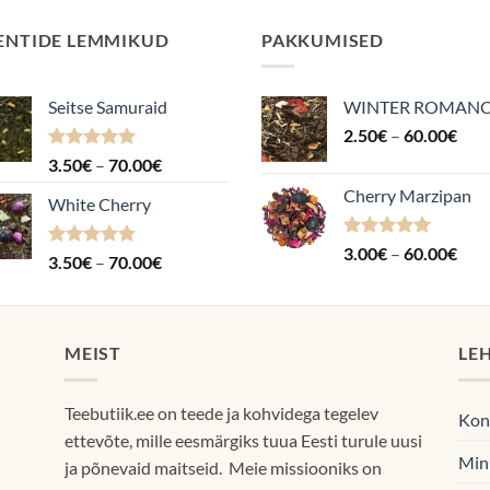
ENTIDE LEMMIKUD
PAKKUMISED
Seitse Samuraid
WINTER ROMAN
Hin
2.50
€
–
60.00
€
2.5
Hinnanguga
Hinnavahemik:
3.50
€
–
70.00
€
kuni
4.88
/ 5
3.50€
Cherry Marzipan
60.
White Cherry
kuni
70.00€
Hinnanguga
Hin
3.00
€
–
60.00
€
Hinnanguga
Hinnavahemik:
3.50
€
–
70.00
€
5.00
/ 5
3.0
4.87
/ 5
3.50€
kuni
kuni
60.
70.00€
MEIST
LE
Teebutiik.ee on teede ja kohvidega tegelev
Kon
ettevõte, mille eesmärgiks tuua Eesti turule uusi
Min
ja põnevaid maitseid. Meie missiooniks on