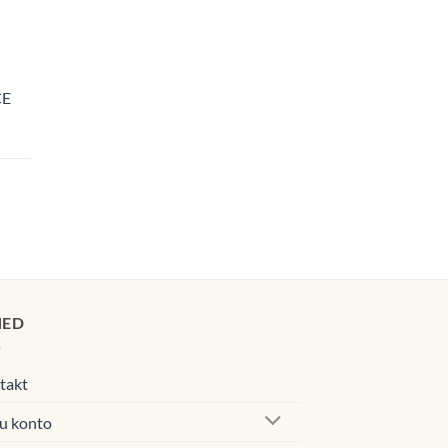
CE
navahemik:
0€
00€
navahemik:
0€
00€
HED
takt
u konto