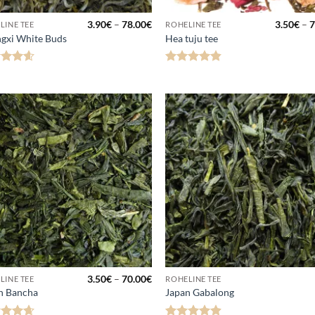
Hinnavahemik:
3.90
€
–
78.00
€
3.50
€
–
7
LINE TEE
ROHELINE TEE
3.90€
gxi White Buds
Hea tuju tee
kuni
78.00€
anguga
Hinnanguga
.57
/ 5
4.76
/ 5
Lisa
Lis
lemmikuks
lemmi
Hinnavahemik:
3.50
€
–
70.00
€
LINE TEE
ROHELINE TEE
3.50€
n Bancha
Japan Gabalong
kuni
70.00€