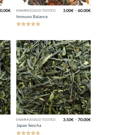
Hinnavahemik:
Hinnavahemik:
0.00
€
3.00
€
–
60.00
€
ENIMMÜÜDUD TOOTED
3.50€
3.00€
Immuno Balance
kuni
kuni
70.00€
60.00€
Hinnanguga
5
/ 5
a
Lisa
kuks
lemmikuks
Hinnavahemik:
3.50
€
–
70.00
€
ENIMMÜÜDUD TOOTED
3.50€
Japan Sencha
kuni
70.00€