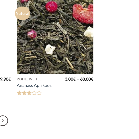
Natural
a
Lisa
kuks
lemmikuks
Hinnavahemik:
9.90
€
3.00
€
–
60.00
€
ROHELINE TEE
3.00€
Ananass Aprikoos
kuni
60.00€
Hinnanguga
3
/ 5