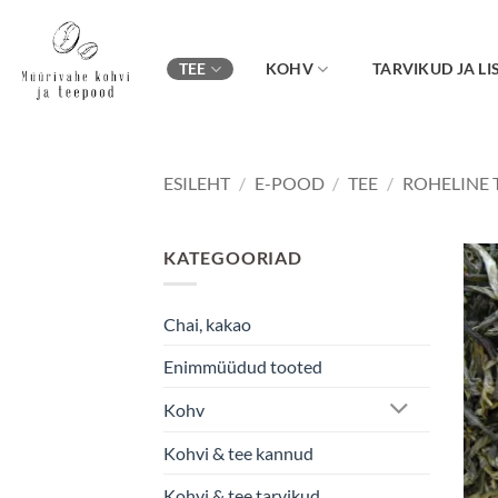
Skip
to
content
TEE
KOHV
TARVIKUD JA LI
ESILEHT
/
E-POOD
/
TEE
/
ROHELINE 
KATEGOORIAD
Chai, kakao
Enimmüüdud tooted
Kohv
Kohvi & tee kannud
Kohvi & tee tarvikud