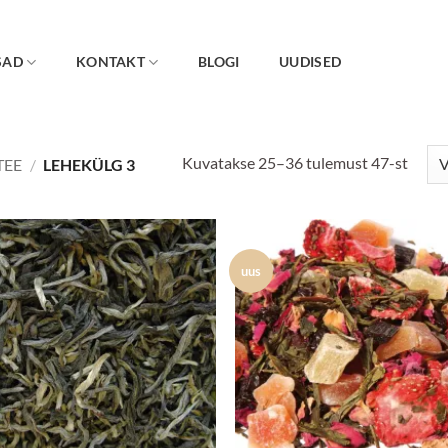
SAD
KONTAKT
BLOGI
UUDISED
Kuvatakse 25–36 tulemust 47-st
TEE
/
LEHEKÜLG 3
uus
Lisa
Lis
lemmikuks
lemmi