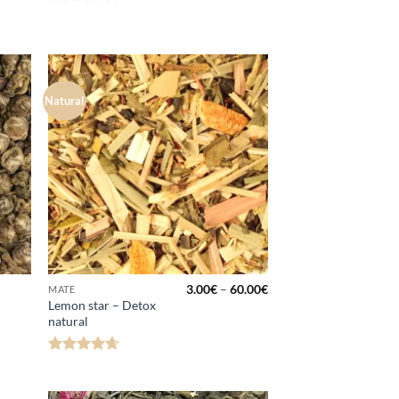
Hinnanguga
4.63
/ 5
Natural
a
Lisa
kuks
lemmikuks
Hinnavahemik:
3.00
€
–
60.00
€
MATE
3.00€
Lemon star – Detox
kuni
natural
60.00€
Hinnanguga
4.6
/ 5