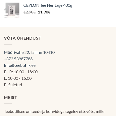
3.00€
CEYLON Tee Heritage 400g
kuni
Algne
Praegune
12.90
€
11.90
€
60.00€
hind
hind
oli:
on:
12.90€.
11.90€.
VÕTA ÜHENDUST
Müürivahe 22, Tallinn 10410
+372 53987788
Info@teebutiik.ee
E - R: 10:00 - 18:00
L: 10:00 - 16:00
P: Suletud
MEIST
Teebutiik.ee on teede ja kohvidega tegelev ettevõte, mille