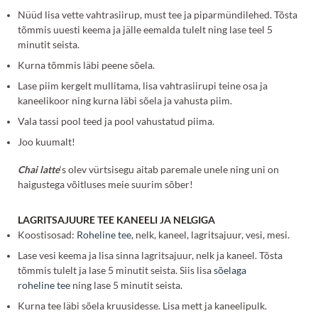
Nüüd lisa vette vahtrasiirup, must tee ja piparmündilehed. Tõsta
tõmmis uuesti keema ja jälle eemalda tulelt ning lase teel 5
minutit seista.
Kurna tõmmis läbi peene sõela.
Lase piim kergelt mullitama, lisa vahtrasiirupi teine osa ja
kaneelikoor ning kurna läbi sõela ja vahusta piim.
Vala tassi pool teed ja pool vahustatud piima.
Joo kuumalt!
Chai latte
‘s olev vürtsisegu aitab paremale unele ning uni on
haigustega võitluses meie suurim sõber!
LAGRITSAJUURE TEE KANEELI JA NELGIGA
Koostisosad:
Roheline tee
, nelk, kaneel, lagritsajuur, vesi, mesi.
Lase vesi keema ja lisa sinna lagritsajuur, nelk ja kaneel. Tõsta
tõmmis tulelt ja lase 5 minutit seista. Siis lisa
sõelaga
roheline tee
ning lase 5 minutit seista.
Kurna tee läbi sõela kruusidesse. Lisa mett ja kaneelipulk.