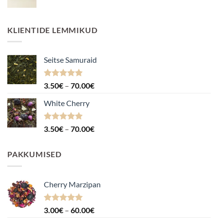
KLIENTIDE LEMMIKUD
Seitse Samuraid
Hinnanguga
Hinnavahemik:
3.50
€
–
70.00
€
4.88
/ 5
3.50€
White Cherry
kuni
70.00€
Hinnanguga
Hinnavahemik:
3.50
€
–
70.00
€
4.87
/ 5
3.50€
kuni
PAKKUMISED
70.00€
Cherry Marzipan
Hinnanguga
Hinnavahemik:
3.00
€
–
60.00
€
5.00
/ 5