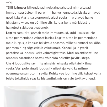
mõju:
Tšilli ja ingver
kiirendavad meie ainevahetust ning aitavad
immuunsussüsteemil paremini haigusi ennetada. Lisaks annavad
need kaks Aasia gastronoomia alust sooja ning ajavad haige
higistama — see on põhiline viis, kuidas keha mürkidest ja
haigetest rakkudest vabaneb.
Lagrits
samuti tugevdab meie immuunsust, kuid lisaks sellele
aitab pehmendada valusat kurku. Lagrits aitab ka pehmendada
meie kurgus ja kopsus tekkivaid spasme, mille tulemusel on köha
pehmem ning röga eritub valutumalt.
Kaneeli
ja ingverit
peetakse ka looduslikeks valuvaigistiteks.
Meel
on antiseptiline
omadus parandada haavu, võidelda põletike ja viirustega.
Ükski looduslike ravimite nimekiri ei saaks olla täielik ilma
veeta.
Vesi
pole ainult looduslik niisutaja, vaid ka mitme
ebamugava sümptomi ravija. Rohke vee joomine viib kehast välja
teiste toksiinide seas ka histamiini, mis on valu tekitav ühend.