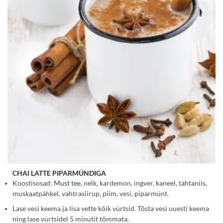
CHAI LATTE PIPARMÜNDIGA
Koostisosad:
Must tee
, nelk, kardemon, ingver, kaneel, tähtaniis,
muskaatpähkel, vahtrasiirup, piim, vesi, piparmünt.
Lase vesi keema ja lisa vette kõik vürtsid. Tõsta vesi uuesti keema
ning lase vürtsidel 5 minutit tõmmata.