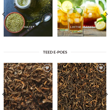
MATE
LIHTNE JÄÄTEE
TEED E-POES
Lisa
Lisa
lemmikuks
lemmikuks