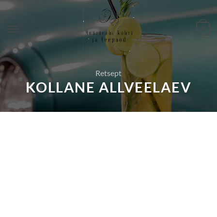
Skip
to
0
content
Retsept
KOLLANE ALLVEELAEV