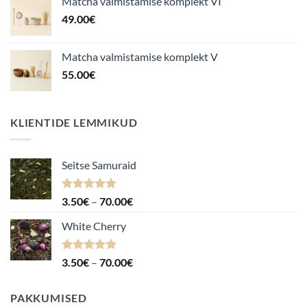
Matcha valmistamise komplekt VI
49.00
€
Matcha valmistamise komplekt V
55.00
€
KLIENTIDE LEMMIKUD
Seitse Samuraid
Hinnanguga
Hinnavahemik:
3.50
€
–
70.00
€
4.88
/ 5
3.50€
White Cherry
kuni
70.00€
Hinnanguga
Hinnavahemik:
3.50
€
–
70.00
€
4.87
/ 5
3.50€
kuni
PAKKUMISED
70.00€