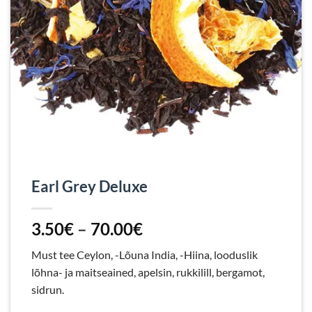
Earl Grey Deluxe
Hinnavahemik:
3.50
€
–
70.00
€
3.50€
Must tee Ceylon, -Lõuna India, -Hiina, looduslik
kuni
lõhna- ja maitseained, apelsin, rukkilill, bergamot,
70.00€
sidrun.