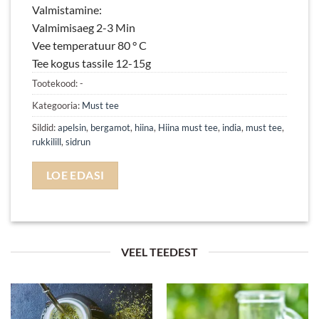
Valmistamine:
Valmimisaeg 2-3 Min
Vee temperatuur 80 ° C
Tee kogus tassile 12-15g
Tootekood:
-
Kategooria:
Must tee
Sildid:
apelsin
,
bergamot
,
hiina
,
Hiina must tee
,
india
,
must tee
,
rukkilill
,
sidrun
LOE EDASI
VEEL TEEDEST