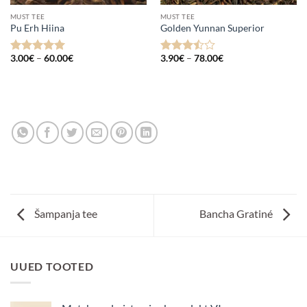
MUST TEE
MUST TEE
Pu Erh Hiina
Golden Yunnan Superior
Hinnavahemik:
Hinnavahemik:
3.00
€
–
60.00
€
3.90
€
–
78.00
€
Hinnanguga
Hinnanguga
3.00€
3.90€
5
/ 5
3.5
/ 5
kuni
kuni
60.00€
78.00€
Šampanja tee
Bancha Gratiné
UUED TOOTED