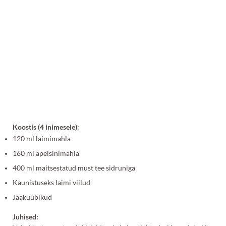
Koostis (4 inimesele)
:
120 ml laimimahla
160 ml apelsinimahla
400 ml maitsestatud must tee sidruniga
Kaunistuseks laimi viilud
Jääkuubikud
Juhised: