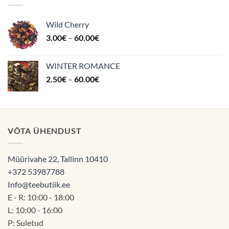
Wild Cherry
Hinnavahemik:
3.00
€
–
60.00
€
3.00€
kuni
WINTER ROMANCE
60.00€
Hinnavahemik:
2.50
€
–
60.00
€
2.50€
kuni
60.00€
VÕTA ÜHENDUST
Müürivahe 22, Tallinn 10410
+372 53987788
Info@teebutiik.ee
E - R: 10:00 - 18:00
L: 10:00 - 16:00
P: Suletud