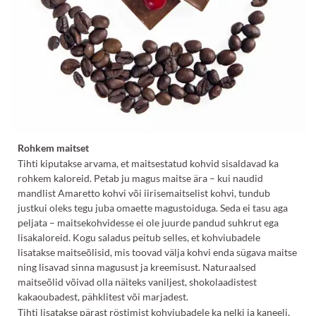
Rohkem maitset
Tihti kiputakse arvama, et maitsestatud kohvid sisaldavad ka
rohkem kaloreid. Petab ju magus maitse ära – kui naudid
mandlist Amaretto kohvi või iirisemaitselist kohvi, tundub
justkui oleks tegu juba omaette magustoiduga. Seda ei tasu aga
peljata – maitsekohvidesse ei ole juurde pandud suhkrut ega
lisakaloreid. Kogu saladus peitub selles, et kohviubadele
lisatakse maitseõlisid, mis toovad välja kohvi enda sügava maitse
ning lisavad sinna magusust ja kreemisust. Naturaalsed
maitseõlid võivad olla näiteks vaniljest, shokolaadistest
kakaoubadest, pähklitest või marjadest.
Tihti lisatakse pärast röstimist kohviubadele ka nelki ja kaneeli,