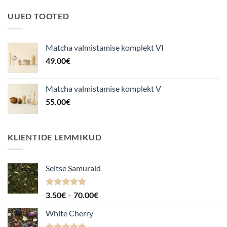
UUED TOOTED
Matcha valmistamise komplekt VI
49.00
€
Matcha valmistamise komplekt V
55.00
€
KLIENTIDE LEMMIKUD
Seitse Samuraid
Hinnanguga
Hinnavahemik:
3.50
€
–
70.00
€
4.88
/ 5
3.50€
White Cherry
kuni
70.00€