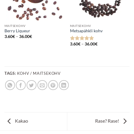
MAITSEKOHV
MAITSEKOHV
Berry Liqueur
Metsapähkli kohv
Hinnavahemik:
3.60
€
–
36.00
€
3.60€
Hinnavahemik:
kuni
3.60
€
–
36.00
€
Hinnanguga
3.60€
36.00€
5
/ 5
kuni
36.00€
TAGS:
KOHV / MAITSEKOHV
Kakao
Rase? Rase!