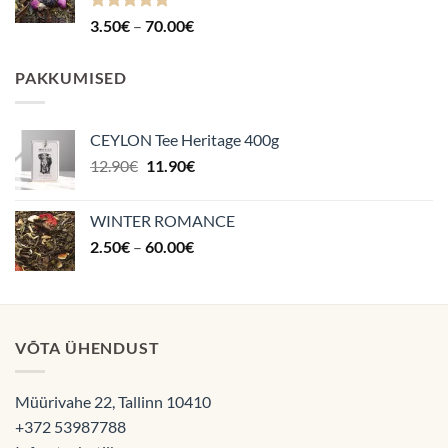
Hinnanguga
Hinnavahemik:
3.50
€
–
70.00
€
4.87
/ 5
3.50€
kuni
PAKKUMISED
70.00€
CEYLON Tee Heritage 400g
Algne
Praegune
12.90
€
11.90
€
hind
hind
oli:
on:
WINTER ROMANCE
12.90€.
11.90€.
Hinnavahemik:
2.50
€
–
60.00
€
2.50€
kuni
60.00€
VÕTA ÜHENDUST
Müürivahe 22, Tallinn 10410
+372 53987788