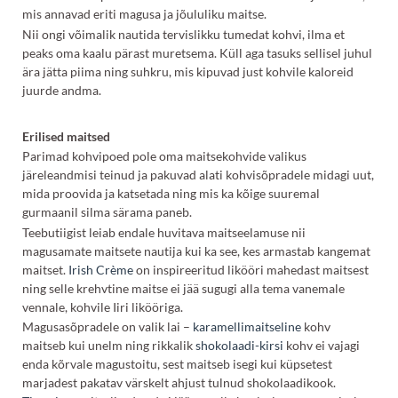
mis annavad eriti magusa ja jõululiku maitse.
Nii ongi võimalik nautida tervislikku tumedat kohvi, ilma et
peaks oma kaalu pärast muretsema. Küll aga tasuks sellisel juhul
ära jätta piima ning suhkru, mis kipuvad just kohvile kaloreid
juurde andma.
Erilised maitsed
Parimad kohvipoed pole oma maitsekohvide valikus
järeleandmisi teinud ja pakuvad alati kohvisõpradele midagi uut,
mida proovida ja katsetada ning mis ka kõige suuremal
gurmaanil silma särama paneb.
Teebutiigist leiab endale huvitava maitseelamuse nii
magusamate maitsete nautija kui ka see, kes armastab kangemat
maitset.
Irish Crème
on inspireeritud likööri mahedast maitsest
ning selle krehvtine maitse ei jää sugugi alla tema vanemale
vennale, kohvile Iiri likööriga.
Magusasõpradele on valik lai –
karamellimaitseline
kohv
maitseb kui unelm ning rikkalik
shokolaadi-kirsi
kohv ei vajagi
enda kõrvale magustoitu, sest maitseb isegi kui küpsetest
marjadest pakatav värskelt ahjust tulnud shokolaadikook.