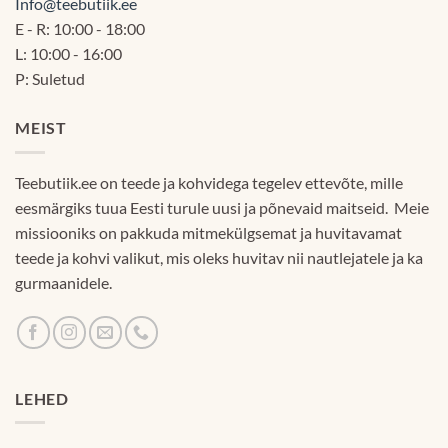
Info@teebutiik.ee
E - R: 10:00 - 18:00
L: 10:00 - 16:00
P: Suletud
MEIST
Teebutiik.ee on teede ja kohvidega tegelev ettevõte, mille
eesmärgiks tuua Eesti turule uusi ja põnevaid maitseid. Meie
missiooniks on pakkuda mitmekülgsemat ja huvitavamat
teede ja kohvi valikut, mis oleks huvitav nii nautlejatele ja ka
gurmaanidele.
LEHED