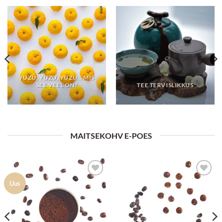
YUZU, YUZU, YUZU… MIS
SEE VEEL ON?
TEE TERVISLIKKUS
MAITSEKOHV E-POES
Lisa
Lisa
Uus
lemmikuks
lemmikuks