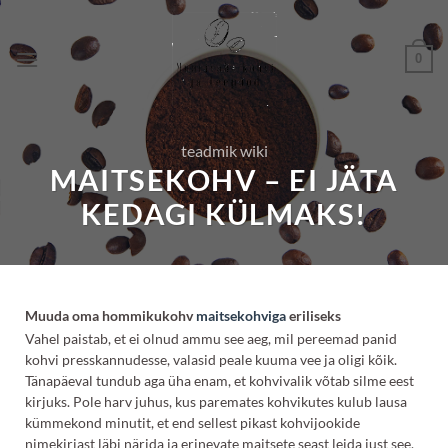
Skip
to
0
content
teadmik wiki
MAITSEKOHV – EI JÄTA
KEDAGI KÜLMAKS!
Muuda oma hommikukohv
maitsekohviga
eriliseks
Vahel paistab, et ei olnud ammu see aeg, mil pereemad panid
kohvi presskannudesse, valasid peale kuuma vee ja oligi kõik.
Tänapäeval tundub aga üha enam, et kohvivalik võtab silme eest
kirjuks. Pole harv juhus, kus paremates kohvikutes kulub lausa
kümmekond minutit, et end sellest pikast kohvijookide
nimekirjast läbi närida ja erinevate maitsete seast leida just see,