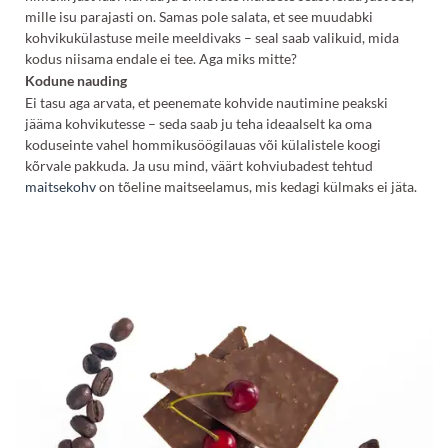
mille isu parajasti on. Samas pole salata, et see muudabki
kohvikukülastuse meile meeldivaks – seal saab valikuid, mida
kodus niisama endale ei tee. Aga miks mitte?
Kodune nauding
Ei tasu aga arvata, et peenemate kohvide nautimine peakski
jääma kohvikutesse – seda saab ju teha ideaalselt ka oma
koduseinte vahel hommikusöögilauas või külalistele koogi
kõrvale pakkuda. Ja usu mind, väärt kohviubadest tehtud
maitsekohv
on tõeline maitseelamus, mis kedagi külmaks ei jäta.