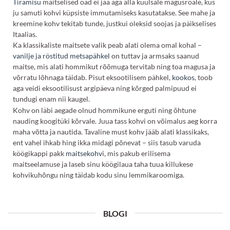
Tiramisu
maitselised oad ei jää aga alla kuulsale magusroale, kus
ju samuti kohvi küpsiste immutamiseks kasutatakse. See mahe ja
kreemine kohv tekitab tunde, justkui oleksid soojas ja päikselises
Itaalias.
Ka klassikaliste maitsete valik peab alati olema omal kohal –
vanilje ja röstitud metsapähkel
on tuttav ja armsaks saanud
maitse, mis alati hommikut rõõmuga tervitab ning toa magusa ja
võrratu lõhnaga täidab. Pisut eksootilisem pähkel,
kookos
, toob
aga veidi eksootilisust argipäeva ning kõrged palmipuud ei
tundugi enam nii kaugel.
Kohv on läbi aegade olnud hommikune erguti ning õhtune
nauding koogitüki kõrvale. Juua tass kohvi on võimalus aeg korra
maha võtta ja nautida. Tavaline must kohv jääb alati klassikaks,
ent vahel ihkab hing ikka midagi põnevat – siis tasub varuda
köögikappi pakk
maitsekohv
i, mis pakub erilisema
maitseelamuse ja laseb sinu köögilaua taha tuua killukese
kohvikuhõngu ning täidab kodu sinu lemmikaroomiga.
BLOGI